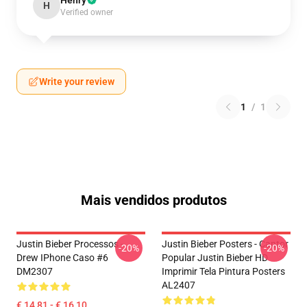
Henry
H
Verified owner
Write your review
1
/
1
Mais vendidos produtos
Justin Bieber Processos -
Justin Bieber Posters - Cantor
-20%
-20%
Drew IPhone Caso #6
Popular Justin Bieber HD
DM2307
Imprimir Tela Pintura Posters
AL2407
€ 14,81 - € 16,10