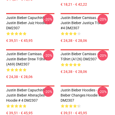
€ 18,21 - € 42,22
Justin Bieber Capuchinhos...
Justin Bieber Camisas...
-20%
-20%
Justin Bieber Juiz Hoodie #4
Justin Bieber Justiça T-Shirt
DM2307
#4 DM2307
€ 39,51 - € 45,95
€ 24,38 - € 28,06
Justin Bieber Camisas...
Justin Bieber Camisas - Drew
-20%
-20%
Justin Bieber Drew T-Shirt
T-Shirt (A126) DM2307
(A69) DM2307
€ 24,38 - € 28,06
€ 24,38 - € 28,06
Justin Bieber Capuchinhos...
Justin Bieber Hoodies - Justin
-20%
-20%
Justin Bieber Alterações
Bieber Changes Hoodie #3
Hoodie # 4 DM2307
DM2307
€ 39,51 - € 45,95
€ 39,51 - € 45,95