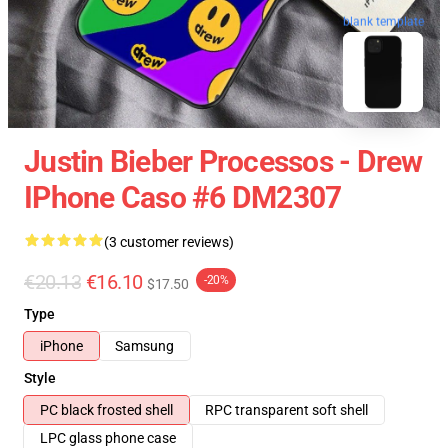
blank template
Justin Bieber Processos - Drew
IPhone Caso #6 DM2307
(3 customer reviews)
€20.13
€16.10
-20%
$17.50
Type
iPhone
Samsung
Style
PC black frosted shell
RPC transparent soft shell
LPC glass phone case