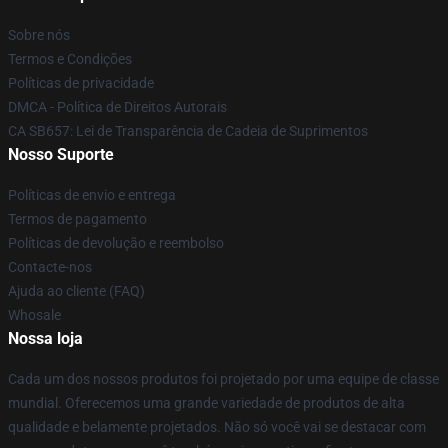
Sobre nós
Termos e Condições
Políticas de privacidade
DMCA - Política de Direitos Autorais
CA SB657: Lei de Transparência de Cadeia de Suprimentos
Nosso Suporte
Políticas de envio e entrega
Termos de pagamento
Políticas de devolução e reembolso
Contacte-nos
Ajuda ao cliente (FAQ)
Whosale
Nossa loja
Cada um dos nossos produtos foi projetado por uma equipe de classe
mundial. Oferecemos uma grande variedade de produtos de alta
qualidade e belamente projetados. Não só você vai se destacar com