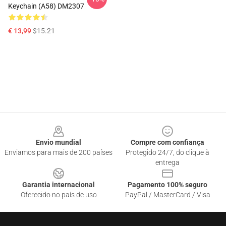
Keychain (A58) DM2307
€ 13,99
$15.21
Footer
Envio mundial
Compre com confiança
Enviamos para mais de 200 países
Protegido 24/7, do clique à
entrega
Garantia internacional
Pagamento 100% seguro
Oferecido no país de uso
PayPal / MasterCard / Visa