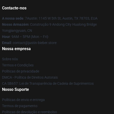
Contacte-nos
A nossa sede
: 7Austin: 1145 W 5th St, Austin, TX 78703, EUA
Nosso Armazém
: Construção 9 Andong City Hualong Bridge
Yongjiangyuan, CN
Hour
: 9AM – 5PM (Mon – Fri)
Email
: contact@justin-bieber.store
Nossa empresa
Sobre nós
Termos e Condições
Políticas de privacidade
DMCA - Política de Direitos Autorais
CA SB657: Lei de Transparência de Cadeia de Suprimentos
Nosso Suporte
Políticas de envio e entrega
Termos de pagamento
Políticas de devolução e reembolso