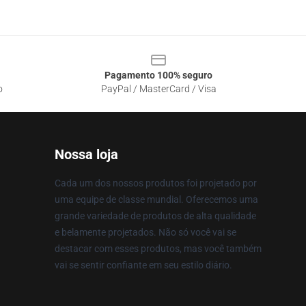
Pagamento 100% seguro
o
PayPal / MasterCard / Visa
Nossa loja
Cada um dos nossos produtos foi projetado por
uma equipe de classe mundial. Oferecemos uma
grande variedade de produtos de alta qualidade
e belamente projetados. Não só você vai se
destacar com esses produtos, mas você também
vai se sentir confiante em seu estilo diário.