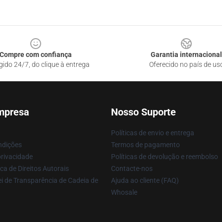
Compre com confiança
Garantia internacional
gido 24/7, do clique à entrega
Oferecido no país de us
mpresa
Nosso Suporte
Políticas de envio e entrega
ndições
Termos de pagamento
privacidade
Políticas de devolução e reembolso
ca de Direitos Autorais
Contacte-nos
i de Transparência de Cadeia de
Ajuda ao cliente (FAQ)
Whosale