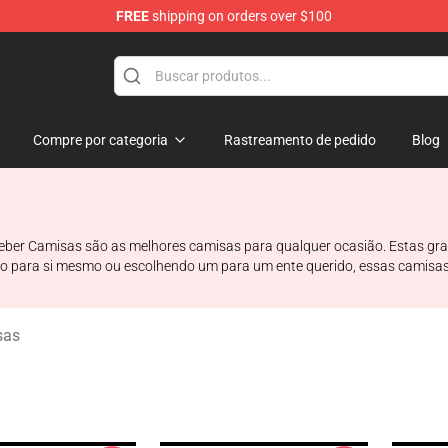
FREE
shipping on orders over $100
e Shop
Compre por categoria
Rastreamento de pedido
Blog
 Bieber Camisas são as melhores camisas para qualquer ocasião. Estas 
o para si mesmo ou escolhendo um para um ente querido, essas camisas 
sas