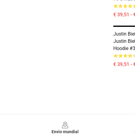
€ 39,51 - 
Justin Bie
Justin Bi
Hoodie #
€ 39,51 - 
Footer
Envio mundial