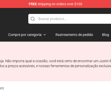
FREE
shipping on orders over $100
e Shop
Compre por categoria
Rastreamento de pedido
Blog
loja. Não importa qual a ocasião, você está certo de encontrar um Justi
tilos a preços acessíveis, e nossas ferramentas de personalização exclu
ies