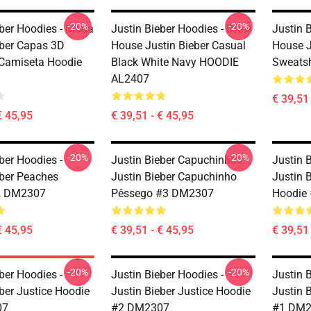
-20%
-20%
eber Hoodies - Moda
Justin Bieber Hoodies - Drew
Justin 
eber Capas 3D
House Justin Bieber Casual
House J
Camiseta Hoodie
Black White Navy HOODIE
Sweatsh
AL2407
€ 39,51 
€ 45,95
€ 39,51 - € 45,95
-20%
-20%
ber Hoodies -
Justin Bieber Capuchinhos...
Justin 
eber Peaches
Justin Bieber Capuchinho
Justin 
2 DM2307
Pêssego #3 DM2307
Hoodie
€ 45,95
€ 39,51 - € 45,95
€ 39,51 
-20%
-20%
ber Hoodies -
Justin Bieber Hoodies -
Justin 
ber Justice Hoodie
Justin Bieber Justice Hoodie
Justin 
07
#2 DM2307
#1 DM2