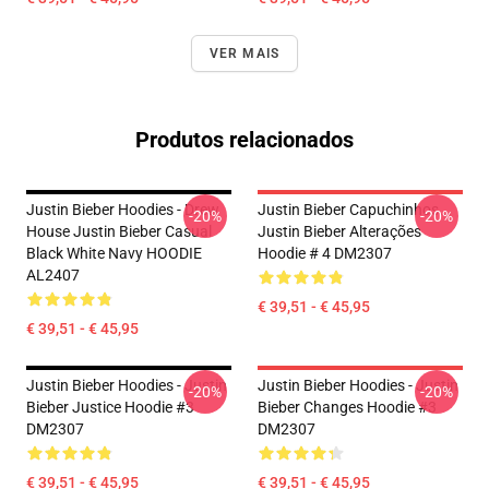
VER MAIS
Produtos relacionados
Justin Bieber Hoodies - Drew
Justin Bieber Capuchinhos...
-20%
-20%
House Justin Bieber Casual
Justin Bieber Alterações
Black White Navy HOODIE
Hoodie # 4 DM2307
AL2407
€ 39,51 - € 45,95
€ 39,51 - € 45,95
Justin Bieber Hoodies - Justin
Justin Bieber Hoodies - Justin
-20%
-20%
Bieber Justice Hoodie #3
Bieber Changes Hoodie #3
DM2307
DM2307
€ 39,51 - € 45,95
€ 39,51 - € 45,95