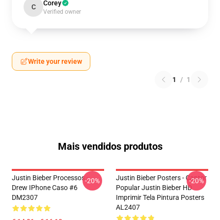
Corey
C
Verified owner
Write your review
1
/
1
Mais vendidos produtos
Justin Bieber Processos -
Justin Bieber Posters - Cantor
-20%
-20%
Drew IPhone Caso #6
Popular Justin Bieber HD
DM2307
Imprimir Tela Pintura Posters
AL2407