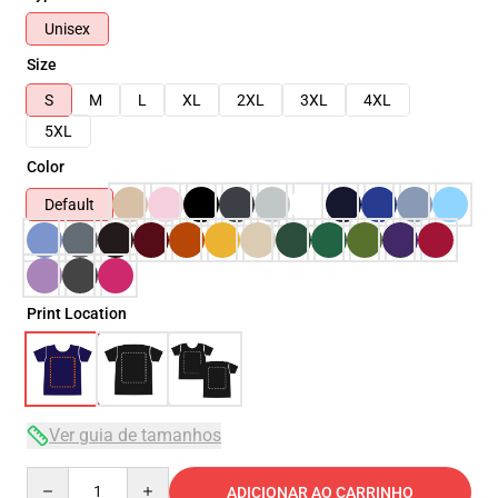
Unisex
Size
S
M
L
XL
2XL
3XL
4XL
5XL
Color
Default
Print Location
Ver guia de tamanhos
Quantity
ADICIONAR AO CARRINHO