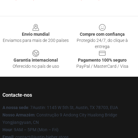
Footer
Envio mundial
Compre com confiança
Enviamos para mais de 200 países
Protegido 24/7, do clique à
entrega
Garantia internacional
Pagamento 100% seguro
Oferecido no país de uso
PayPal / MasterCard / Visa
Contacte-nos
A nossa sede
: 7Austin: 1145 W 5th St, Austin, TX 78703, EUA
Nosso Armazém
: Construção 9 Andong City Hualong Bridge
Yongjiangyuan, CN
Hour
: 9AM – 5PM (Mon – Fri)
Email
: contact@justin-bieber.store