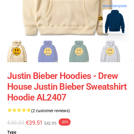
blank template
Justin Bieber Hoodies - Drew
House Justin Bieber Sweatshirt
Hoodie AL2407
(2 customer reviews)
€49.39
€39.51
-20%
$42.95
Type