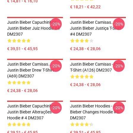
€ 14,81 - € 16,10
€ 18,21 - € 42,22
Justin Bieber Capuchinhos...
Justin Bieber Camisas...
-20%
-20%
Justin Bieber Juiz Hoodie #4
Justin Bieber Justiça T-Shirt
DM2307
#4 DM2307
€ 39,51 - € 45,95
€ 24,38 - € 28,06
Justin Bieber Camisas...
Justin Bieber Camisas - Drew
-20%
-20%
Justin Bieber Drew T-Shirt
T-Shirt (A126) DM2307
(A69) DM2307
€ 24,38 - € 28,06
€ 24,38 - € 28,06
Justin Bieber Capuchinhos...
Justin Bieber Hoodies - Justin
-20%
-20%
Justin Bieber Alterações
Bieber Changes Hoodie #3
Hoodie # 4 DM2307
DM2307
€ 39,51 - € 45,95
€ 39,51 - € 45,95