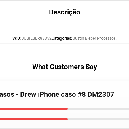
Descrição
SKU
:
JUBIEBER88852
Categorias
:
Justin Bieber Processos
,
What Customers Say
 Casos - Drew iPhone caso #8 DM2307