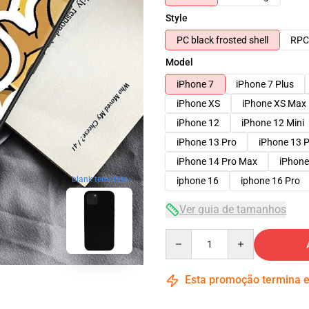
Style
PC black frosted shell
RPC 
Model
iPhone 7
iPhone 7 Plus
iPhone XS
iPhone XS Max
iPhone 12
iPhone 12 Mini
iPhone 13 Pro
iPhone 13 
iPhone 14 Pro Max
iPhone
blank template
iphone 16
iphone 16 Pro
Ver guia de tamanhos
Quantity
Esta promoção termina