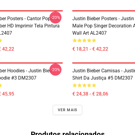
-20%
ber Posters - Cantor Popular
Justin Bieber Posters - Justin
ber HD Imprimir Tela Pintura
Male Pop Singer Decoration A
L2407
Wall Art AL2407
€ 42,22
€ 18,21 - € 42,22
-20%
ber Hoodies - Justin Bieber
Justin Bieber Camisas - Justi
Hoodie #3 DM2307
Shirt Da Justiça #5 DM2307
€ 45,95
€ 24,38 - € 28,06
VER MAIS
Produtos relacionados