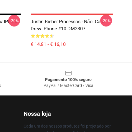
-20%
-20%
ew IPhone
Justin Bieber Processos - Não. Caso
Drew IPhone #10 DM2307
€ 14,81 - € 16,10
Pagamento 100% seguro
o
PayPal / MasterCard / Visa
Nossa loja
Cada um dos nossos produtos foi projetado por