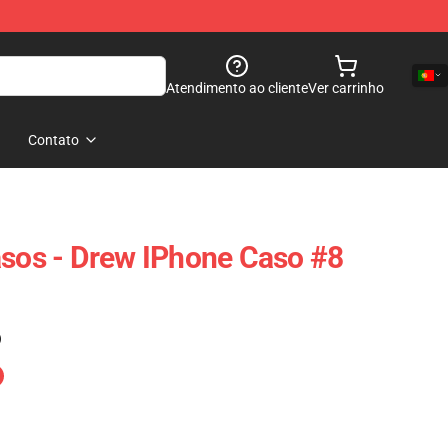
Atendimento ao cliente
Ver carrinho
Contato
asos - Drew IPhone Caso #8
)