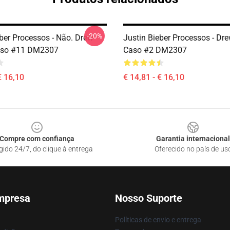
-20%
eber Processos - Não. Drew
Justin Bieber Processos - Dr
aso #11 DM2307
Caso #2 DM2307
€ 16,10
€ 14,81 - € 16,10
Compre com confiança
Garantia internacional
gido 24/7, do clique à entrega
Oferecido no país de us
mpresa
Nosso Suporte
Políticas de envio e entrega