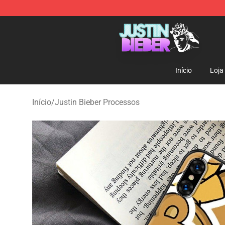
Justin Bieber Store - Official Justin Bieber Merchandis
Início
Loja
Início
/
Justin Bieber Processos