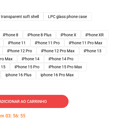
transparent soft shell
LPC glass phone case
iPhone 8
iPhone 8 Plus
iPhone X
iPhone XR
iPhone 11
iPhone 11 Pro
iPhone 11 Pro Max
iPhone 12 Pro
iPhone 12 Pro Max
iPhone 13
Pro Max
iPhone 14
iPhone 14 Pro
 15
iPhone 15 Pro
iPhone 15 Pro Max
iphone 16 Plus
iphone 16 Pro Max
ADICIONAR AO CARRINHO
 em
03
:
56
:
54