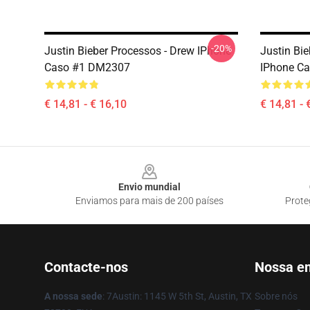
-20%
Justin Bieber Processos - Drew IPhone
Justin Bi
Caso #1 DM2307
IPhone C
€ 14,81 - € 16,10
€ 14,81 - 
Footer
Envio mundial
Enviamos para mais de 200 países
Prote
Contacte-nos
Nossa e
A nossa sede
: 7Austin: 1145 W 5th St, Austin, TX
Sobre nós