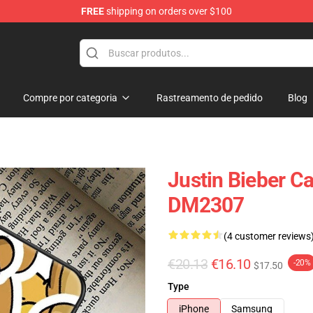
FREE
shipping on orders over $100
e Shop
Compre por categoria
Rastreamento de pedido
Blog
Justin Bieber C
DM2307
(4 customer reviews
€20.13
€16.10
-20%
$17.50
Type
iPhone
Samsung