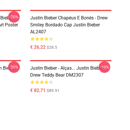
-20%
 Bieber
Justin Bieber Chapéus E Bonés - Drew
rt Poster
Smiley Bordado Cap Justin Bieber
AL2407
€ 26,22
$28.5
-20%
-10%
n Bieber T-
Justin Bieber - Alças... Justin Bieber
Drew Teddy Bear DM2307
€ 82,71
$89.91