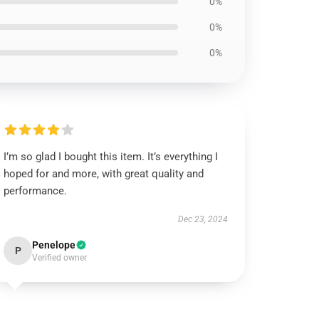
0%
0%
0%
I’m so glad I bought this item. It’s everything I
hoped for and more, with great quality and
performance.
Dec 23, 2024
Penelope
P
Verified owner