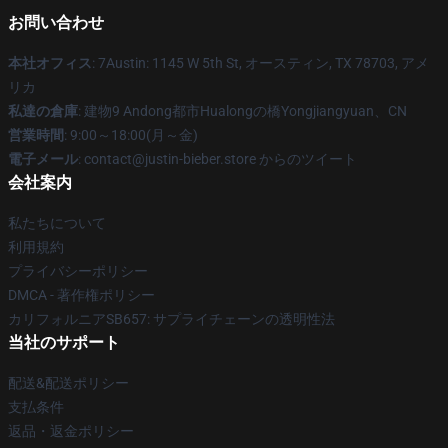
お問い合わせ
本社オフィス
: 7Austin: 1145 W 5th St, オースティン, TX 78703, アメ
リカ
私達の倉庫
: 建物9 Andong都市Hualongの橋Yongjiangyuan、CN
営業時間
: 9:00～18:00(月～金)
電子メール
: contact@justin-bieber.store からのツイート
会社案内
私たちについて
利用規約
プライバシーポリシー
DMCA - 著作権ポリシー
カリフォルニアSB657: サプライチェーンの透明性法
当社のサポート
配送&配送ポリシー
支払条件
返品・返金ポリシー