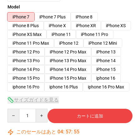
Model
iPhone 7
iPhone 7 Plus
iPhone 8
iPhone 8 Plus
iPhone X
iPhone XR
iPhone XS
iPhone XS Max
iPhone 11
iPhone 11 Pro
iPhone 11 Pro Max
iPhone 12
iPhone 12 Mini
iPhone 12 Pro
iPhone 12 Pro Max
iPhone 13
iPhone 13 Pro
iPhone 13 Pro Max
iPhone 14
iPhone 14 Pro
iPhone 14 Pro Max
iPhone 15
iPhone 15 Pro
iPhone 15 Pro Max
iphone 16
iphone 16 Pro
iphone 16 Plus
iphone 16 Pro Max
サイズガイドを見る
Quantity
カートに追加
このセールはあと
04
:
57
:
54