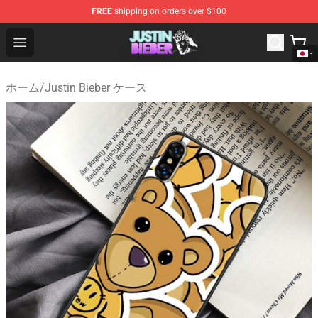
FREE
shipping on orders over $100
Justin Bieber Store - Official Justin Bieber Merchandise 
Open menu
ホーム
/
Justin Bieber ケース