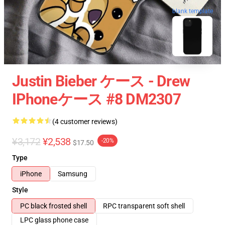
blank template
Justin Bieber ケース - Drew
IPhoneケース #8 DM2307
(4 customer reviews)
¥3,172
¥2,538
-20%
$17.50
Type
iPhone
Samsung
Style
PC black frosted shell
RPC transparent soft shell
LPC glass phone case