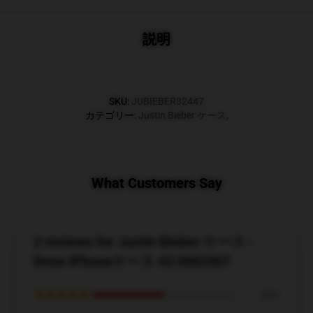
説明
SKU
:
JUBIEBER32447
カテゴリー
:
Justin Bieber ケース
,
What Customers Say
2 reviews for Justin Bieber ケース -
Drew iPhoneケース #2 DM2307
★★★★★
50%