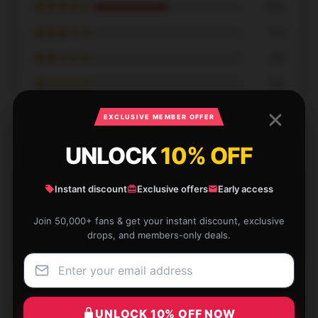
★★★★☆
50%
★★★☆☆
0%
★★☆☆☆
0%
★☆☆☆☆
0%
EXCLUSIVE MEMBER OFFER
UNLOCK
10% OFF
Excellent buy! This product is practical, trustworthy,
Instant discount
Exclusive offers
Early access
and works exactly as I needed.
Join 50,000+ fans & get your instant discount, exclusive
Dec 25, 2024
drops, and members-only deals.
Jessica
J
Verified owner
UNLOCK 10% OFF NOW