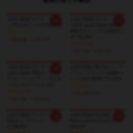
最高の売り手製品
Justin Bieber ケース ・ ドリュ
Justin Bieber ポスター - 人気
-20%
-20%
ー IPhoneケース #10 DM2307
の歌手 Justin Bieber HDの印
刷物のキャンバスの絵画ポス
ターAL2407
￥233,450 - ￥253,750
￥287,100 - ￥665,550
Justin Bieber ポスター -
Justin Bieber 帽子&キャップ -
-20%
Justin Bieber 男性ポップ歌手
ドリュースマイリー刺繍キャ
デコレーションアートポスタ
ップ Justin Bieber アル2407
ーウォールアートAL2407
￥413,250
$28.5
￥287,100 - ￥665,550
Justin Bieber Tシャツ - Justin
Justin Bieber Hoodies - Justin
-20%
-20%
Bieber ピーチTシャツ
Bieber Justice Hoodie #3
#1DM2307
DM2307