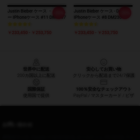
Justin Bieber ケース ・ ドリュ
Justin Bieber ケース - Drew
-20%
-20%
ー IPhoneケース #11 DM2307
IPhoneケース #8 DM2307
￥233,450 - ￥253,750
￥233,450 - ￥253,750
Footer
世界中に配送
安心してお買い物
200カ国以上に配送
クリックから配送まで24/7保護
国際保証
100％安全なチェックアウト
使用国で提供
PayPal / マスターカード / ビザ
お問い合わせ
本社オフィス
: 7Austin: 1145 W 5th St, オースティン, TX 78703, アメ