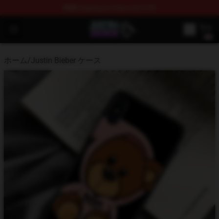
FREE
shipping on orders over $100
Justin Bieber Store - Official Justin Bieber Merchandise 
Open menu
ホーム
/
Justin Bieber ケース