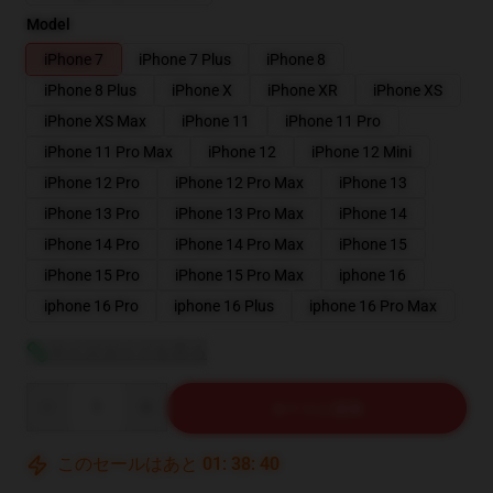
Model
iPhone 7
iPhone 7 Plus
iPhone 8
iPhone 8 Plus
iPhone X
iPhone XR
iPhone XS
iPhone XS Max
iPhone 11
iPhone 11 Pro
iPhone 11 Pro Max
iPhone 12
iPhone 12 Mini
iPhone 12 Pro
iPhone 12 Pro Max
iPhone 13
iPhone 13 Pro
iPhone 13 Pro Max
iPhone 14
iPhone 14 Pro
iPhone 14 Pro Max
iPhone 15
iPhone 15 Pro
iPhone 15 Pro Max
iphone 16
iphone 16 Pro
iphone 16 Plus
iphone 16 Pro Max
サイズガイドを見る
Quantity
カートに追加
このセールはあと
01
:
38
:
39