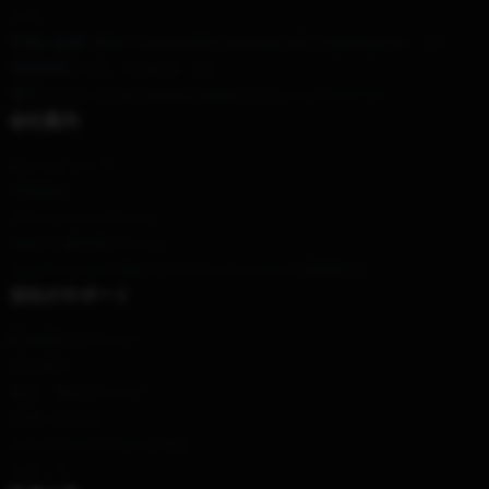
リカ
私達の倉庫
: 建物9 Andong都市Hualongの橋Yongjiangyuan、CN
営業時間
: 9:00～18:00(月～金)
電子メール
: contact@justin-bieber.store からのツイート
会社案内
私たちについて
利用規約
プライバシーポリシー
DMCA - 著作権ポリシー
カリフォルニアSB657: サプライチェーンの透明性法
当社のサポート
配送&配送ポリシー
支払条件
返品・返金ポリシー
お問い合わせ
カスタマーサポート(FAQ)
スタッフ