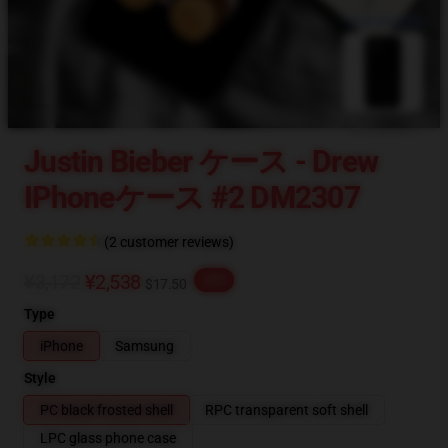
blank template
Justin Bieber ケース - Drew
IPhoneケース #2 DM2307
(2 customer reviews)
¥3,172
¥2,538
-20%
$17.50
Type
iPhone
Samsung
Style
PC black frosted shell
RPC transparent soft shell
LPC glass phone case