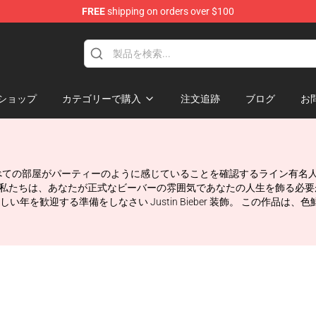
FREE
shipping on orders over $100
e Shop
ショップ
カテゴリーで購入
注文追跡
ブログ
お
 店は、あなたの家のすべての部屋がパーティーのように感じていることを確認するラ
eber カードを再生, 私たちは、あなたが正式なビーバーの雰囲気であなたの人生
を歓迎する準備をしなさい Justin Bieber 装飾。 この作品