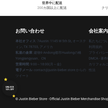
世界中に配送
200カ国以上に配送
クリ
お問い合わせ
会社案内
本社オフィス
: 7Austin: 1145 W 5th St, オーステ
私たちにつ
ィン, TX 78703, アメリカ
利用規約
私達の倉庫
: 建物9 Andong都市Hualongの橋
プライバシ
Yongjiangyuan、CN
DMCA - 
営業時間
: 9:00～18:00(月～金)
カリフォルニ
電子メール
: contact@justin-bieber.store からの
性法
ツイート
UNLOCK
10% OFF
© Justin Bieber Store - Official Justin Bieber Merchandise Shop