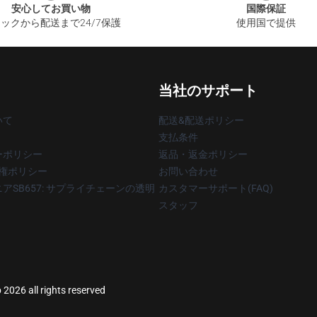
安心してお買い物
国際保証
ックから配送まで24/7保護
使用国で提供
当社のサポート
いて
配送&配送ポリシー
支払条件
ーポリシー
返品・返金ポリシー
著作権ポリシー
お問い合わせ
アSB657: サプライチェーンの透明
カスタマーサポート(FAQ)
スタッフ
 2026 all rights reserved