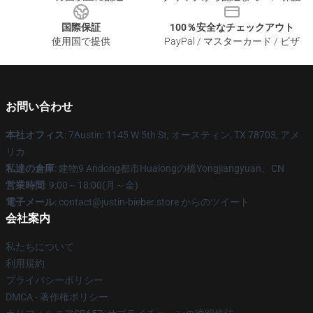
国際保証
100％安全なチェックアウト
使用国で提供
PayPal / マスターカード / ビザ
お問い合わせ
本社オフィス
: 7Austin: 1145 W 5th St, オースティン, TX 78703, アメ
リカ
私達の倉庫
: 建物9 Andong都市Hualongの橋Yongjiangyuan、CN
営業時間
: 9:00～18:00(月～金)
電子メール
: contact@justin-bieber.store からのツイート
会社案内
私たちについて
利用規約
プライバシーポリシー
DMCA - 著作権ポリシー