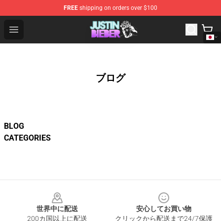
FREE
shipping on orders over $100
Justin Bieber Store - Official Justin Bieber Merchandise 
Open menu
ブログ
BLOG
CATEGORIES
Footer
世界中に配送
安心してお買い物
200カ国以上に配送
クリックから配送まで24/7保護