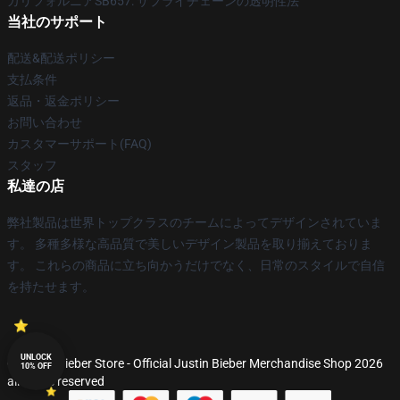
カリフォルニアSB657: サプライチェーンの透明性法
当社のサポート
配送&配送ポリシー
支払条件
返品・返金ポリシー
お問い合わせ
カスタマーサポート(FAQ)
スタッフ
私達の店
弊社製品は世界トップクラスのチームによってデザインされていま
す。 多種多様な高品質で美しいデザイン製品を取り揃えておりま
す。 これらの商品に立ち向かうだけでなく、日常のスタイルで自信
を持たせます。
UNLOCK
© Justin Bieber Store - Official Justin Bieber Merchandise Shop 2026
10% OFF
all rights reserved