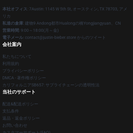
本社オフィス
: 7Austin: 1145 W 5th St, オースティン, TX 78703, アメ
リカ
私達の倉庫
: 建物9 Andong都市Hualongの橋Yongjiangyuan、CN
営業時間
: 9:00～18:00(月～金)
電子メール
: contact@justin-bieber.store からのツイート
会社案内
私たちについて
利用規約
プライバシーポリシー
DMCA - 著作権ポリシー
カリフォルニアSB657: サプライチェーンの透明性法
当社のサポート
配送&配送ポリシー
支払条件
返品・返金ポリシー
お問い合わせ
カスタマーサポート(FAQ)