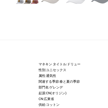
マネキン タイトル:
ドリュー
性別:
ユニセックス
属性:
通気性
関連する季節:
春と夏の季節
部門名:
ゲレンデ
起源:
CN(オリジン)
CN:
広東省
供給:
コットン