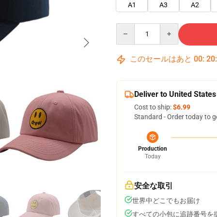
A1
A3
A2
Quantity
このセールはあと
00
:
20
Deliver to United States
Cost to ship:
$6.99
Standard - Order today to g
Production
Today
安全な取引
世界中どこでもお届け
すべての小包に追跡番号を