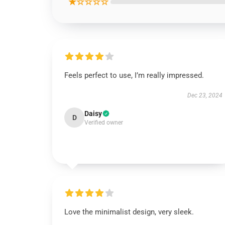
★☆☆☆☆
Feels perfect to use, I’m really impressed.
Dec 23, 2024
Daisy
D
Verified owner
Love the minimalist design, very sleek.