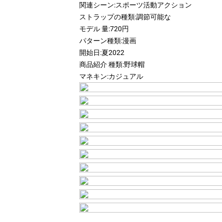
関連シーン:
スポーツ活動アクション
ストラップの種類:
調節可能な
モデル 量:
720円
パターン種類:
漫画
開始日:
夏2022
商品紹介 種類:
野球帽
マネキン:
カジュアル