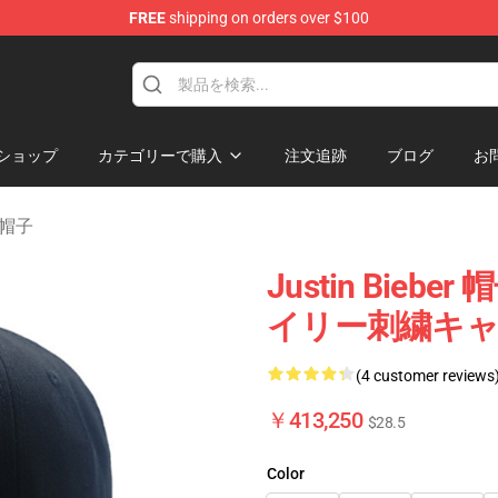
FREE
shipping on orders over $100
e Shop
ショップ
カテゴリーで購入
注文追跡
ブログ
お
及び帽子
Justin Bie
イリー刺繍キャップ 
(4 customer reviews
￥413,250
$28.5
Color