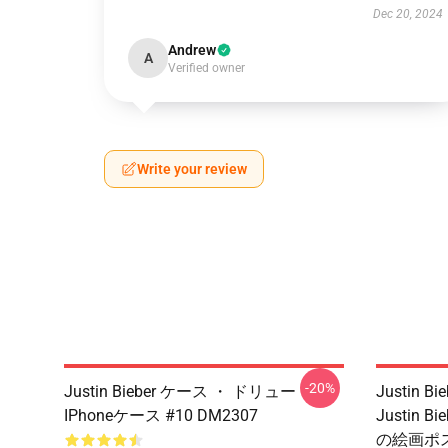
Dec 20, 2024
Andrew
A
Verified owner
Write your review
-20%
Justin Bieber ケース ・ ドリュー
Justin 
IPhoneケース #10 DM2307
Justin
の絵画ポス