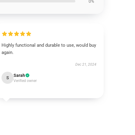
0%
Highly functional and durable to use, would buy
again.
Dec 21, 2024
Sarah
S
Verified owner