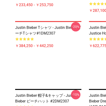
￥233,450 - ￥253,750
￥287,100
-20%
Justin Bieber Tシャツ - Justin Bieber ピ
Justin Bie
ーチTシャツ#1DM2307
Justice 
￥384,250 - ￥442,250
￥622,775
-10%
Justin Bieber 帽子&キャップ - Justin
Justin Bie
Bieber ピーチハット #2DM2307
Bieber Dr