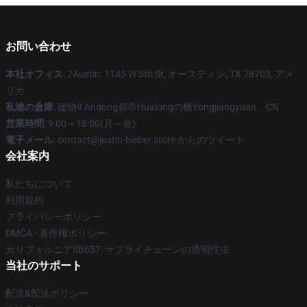
お問い合わせ
本社オフィス
: 7Austin: 1145 W 5th St, オースティン, TX 78703, アメ
リカ
私達の倉庫
: 建物9 Andong都市Hualongの橋Yongjiangyuan、CN
営業時間
: 9:00～18:00(月～金)
電子メール
: contact@justin-bieber.store からのツイート
会社案内
私たちについて
利用規約
プライバシーポリシー
DMCA - 著作権ポリシー
カリフォルニアSB657: サプライチェーンの透明性法
当社のサポート
配送&配送ポリシー