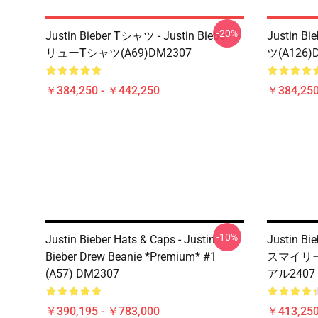
-20%
Justin Bieber Tシャツ - Justin Bieber ド
Justin 
リューTシャツ(A69)DM2307
ツ(A126)
￥384,250 - ￥442,250
￥384,250
-10%
Justin Bieber Hats & Caps - Justin
Justin 
Bieber Drew Beanie *Premium* #1
スマイリー刺
(A57) DM2307
アル2407
￥390,195 - ￥783,000
￥413,25