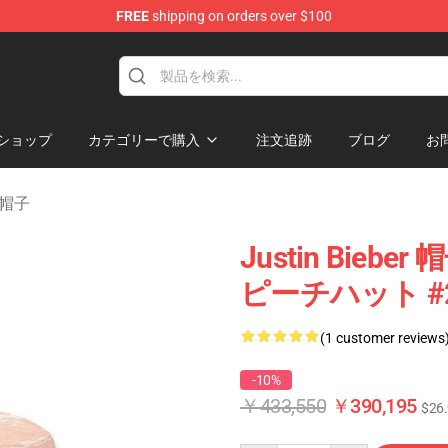
FREE
shipping on orders over $100
e Shop
ショップ
カテゴリーで購入
注文追跡
ブログ
お
及び帽子
Justin Bieber
ピーチハット #2
(1 customer reviews
-10%
￥433,550
￥390,195
$26