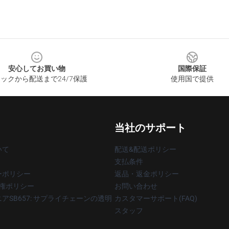
安心してお買い物
国際保証
ックから配送まで24/7保護
使用国で提供
当社のサポート
いて
配送&配送ポリシー
支払条件
ーポリシー
返品・返金ポリシー
著作権ポリシー
お問い合わせ
アSB657: サプライチェーンの透明
カスタマーサポート(FAQ)
スタッフ