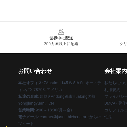
Footer
世界中に配送
200カ国以上に配送
クリ
お問い合わせ
会社案内
本社オフィス
: 7Austin: 1145 W 5th St, オーステ
私たちにつ
ィン, TX 78703, アメリカ
利用規約
私達の倉庫
: 建物9 Andong都市Hualongの橋
プライバシ
Yongjiangyuan、CN
DMCA - 
営業時間
: 9:00～18:00(月～金)
カリフォルニ
電子メール
: contact@justin-bieber.store からの
性法
ツイート