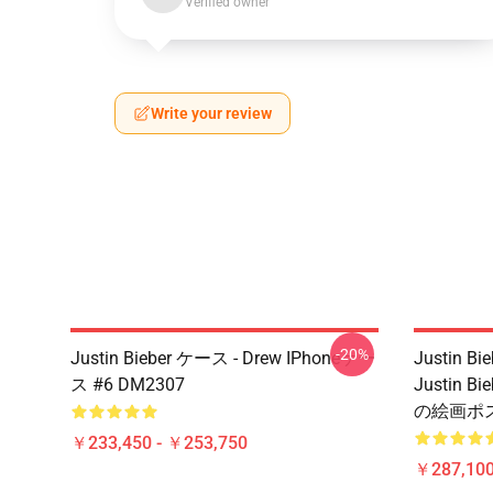
Verified owner
Write your review
-20%
Justin Bieber ケース - Drew IPhoneケー
Justin 
ス #6 DM2307
Justin
の絵画ポス
￥233,450 - ￥253,750
￥287,100