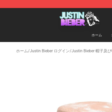
Justin Bieber Store - Official Justin Bieber Merchandis
ホーム
ホーム
/
Justin Bieber ログイン
/
Justin Bieber 帽子