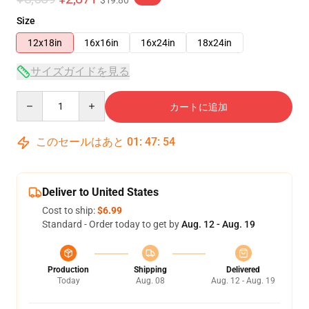
$19.80
Size
12x18in
16x16in
16x24in
18x24in
サイズガイドを見る
Quantity
カートに追加
このセールはあと
01
:
47
:
53
Deliver to United States
Cost to ship:
$6.99
Standard - Order today to get by
Aug. 12 - Aug. 19
Production
Shipping
Delivered
Today
Aug. 08
Aug. 12 - Aug. 19