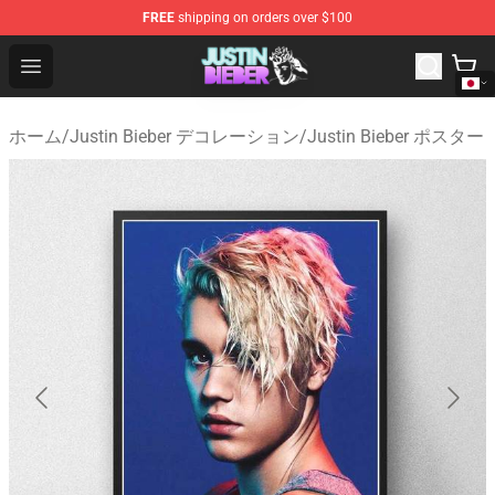
FREE
shipping on orders over $100
Justin Bieber Store - Official Justin Bieber Merchandise 
Open menu
ホーム
/
Justin Bieber デコレーション
/
Justin Bieber ポスター