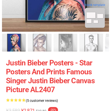
blank template
Justin Bieber Posters - Star
Posters And Prints Famous
Singer Justin Bieber Canvas
Picture AL2407
(5 customer reviews)
¥3,589
¥2,871
-20%