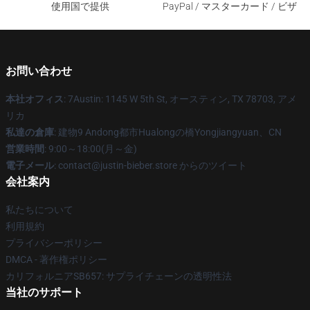
使用国で提供
PayPal / マスターカード / ビザ
お問い合わせ
本社オフィス
: 7Austin: 1145 W 5th St, オースティン, TX 78703, アメ
リカ
私達の倉庫
: 建物9 Andong都市Hualongの橋Yongjiangyuan、CN
営業時間
: 9:00～18:00(月～金)
電子メール
: contact@justin-bieber.store からのツイート
会社案内
私たちについて
利用規約
プライバシーポリシー
DMCA - 著作権ポリシー
カリフォルニアSB657: サプライチェーンの透明性法
当社のサポート