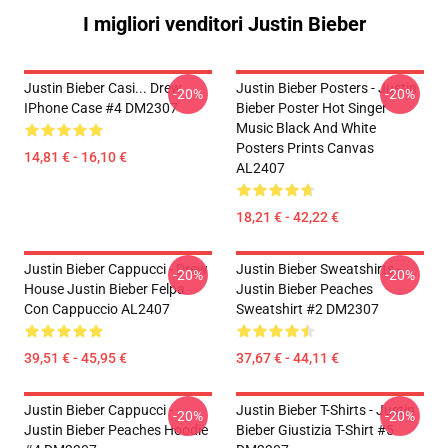
I migliori venditori Justin Bieber
Justin Bieber Casi... Drew
Justin Bieber Posters - Justin
-20%
-20%
IPhone Case #4 DM2307
Bieber Poster Hot Singer
Music Black And White
Posters Prints Canvas
14,81 € - 16,10 €
AL2407
18,21 € - 42,22 €
Justin Bieber Cappucci - Drew
Justin Bieber Sweatshirts -
-20%
-20%
House Justin Bieber Felpa
Justin Bieber Peaches
Con Cappuccio AL2407
Sweatshirt #2 DM2307
39,51 € - 45,95 €
37,67 € - 44,11 €
Justin Bieber Cappucci -
Justin Bieber T-Shirts - Justin
-20%
-20%
Justin Bieber Peaches Hoodie
Bieber Giustizia T-Shirt #5