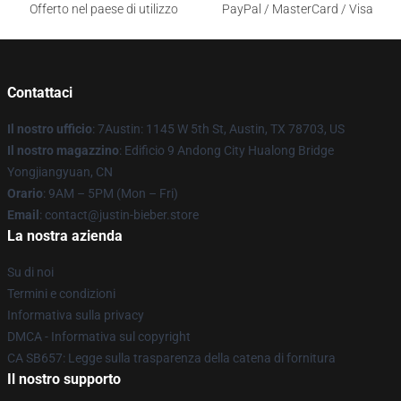
Offerto nel paese di utilizzo
PayPal / MasterCard / Visa
Contattaci
Il nostro ufficio
: 7Austin: 1145 W 5th St, Austin, TX 78703, US
Il nostro magazzino
: Edificio 9 Andong City Hualong Bridge
Yongjiangyuan, CN
Orario
: 9AM – 5PM (Mon – Fri)
Email
: contact@justin-bieber.store
La nostra azienda
Su di noi
Termini e condizioni
Informativa sulla privacy
DMCA - Informativa sul copyright
CA SB657: Legge sulla trasparenza della catena di fornitura
Il nostro supporto