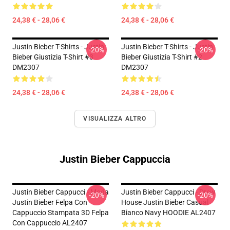
24,38 € - 28,06 €
24,38 € - 28,06 €
Justin Bieber T-Shirts - Justin
Justin Bieber T-Shirts - Justin
-20%
-20%
Bieber Giustizia T-Shirt #3
Bieber Giustizia T-Shirt #2
DM2307
DM2307
24,38 € - 28,06 €
24,38 € - 28,06 €
VISUALIZZA ALTRO
Justin Bieber Cappuccia
Justin Bieber Cappucci - Moda
Justin Bieber Cappucci - Drew
-20%
-20%
Justin Bieber Felpa Con
House Justin Bieber Casual
Cappuccio Stampata 3D Felpa
Bianco Navy HOODIE AL2407
Con Cappuccio AL2407