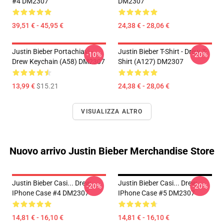
#4 DM2307
DM2307
39,51 € - 45,95 €
24,38 € - 28,06 €
Justin Bieber Portachiavi -
Justin Bieber T-Shirt - Drew T-
-10%
-20%
Drew Keychain (A58) DM2307
Shirt (A127) DM2307
13,99 €
$15.21
24,38 € - 28,06 €
VISUALIZZA ALTRO
Nuovo arrivo Justin Bieber Merchandise Store
Justin Bieber Casi... Drew
Justin Bieber Casi... Drew
-20%
-20%
IPhone Case #4 DM2307
IPhone Case #5 DM2307
14,81 € - 16,10 €
14,81 € - 16,10 €