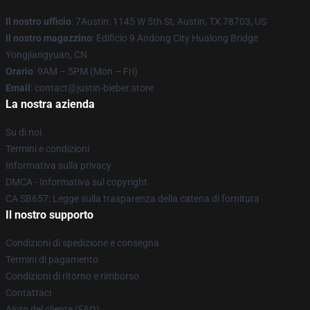
Il nostro ufficio
: 7Austin: 1145 W 5th St, Austin, TX 78703, US
Il nostro magazzino
: Edificio 9 Andong City Hualong Bridge
Yongjiangyuan, CN
Orario
: 9AM – 5PM (Mon – Fri)
Email
: contact@justin-bieber.store
La nostra azienda
Su di noi
Termini e condizioni
Informativa sulla privacy
DMCA - Informativa sul copyright
CA SB657: Legge sulla trasparenza della catena di fornitura
Il nostro supporto
Condizioni di spedizione e consegna
Termini di pagamento
Condizioni di ritorno e rimborso
Contattaci
Aiuto del cliente (FAQ)