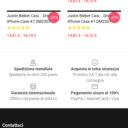
14,81 € - 16,10 €
Justin Bieber Casi... Drew
Justin Bieber Casi... Drew
-20%
-20%
IPhone Case #7 DM2307
IPhone Case #1 DM2307
14,81 € - 16,10 €
14,81 € - 16,10 €
Footer
Spedizione mondiale
Acquista in tutta sicurezza
Spediamo in oltre 200 paesi
Protetto 24/7 dai clic alla
consegna
Garanzia internazionale
Pagamento sicuro al 100%
Offerto nel paese di utilizzo
PayPal / MasterCard / Visa
Contattaci