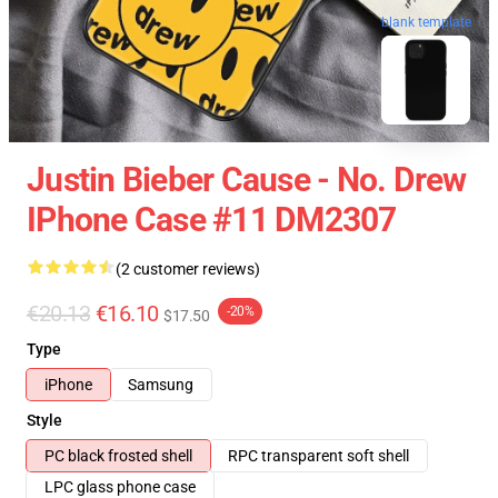
blank template
Justin Bieber Cause - No. Drew
IPhone Case #11 DM2307
(2 customer reviews)
€20.13
€16.10
-20%
$17.50
Type
iPhone
Samsung
Style
PC black frosted shell
RPC transparent soft shell
LPC glass phone case