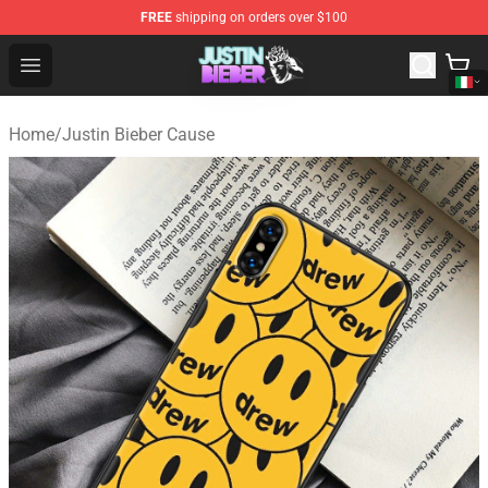
FREE
shipping on orders over $100
Justin Bieber Store - Official Justin Bieber Merchandise 
Open menu
Home
/
Justin Bieber Cause