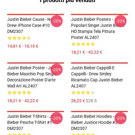
I prodotti più venduti
Justin Bieber Cause - No.
Justin Bieber Posters -
-20%
-20%
Drew IPhone Case #10
Popolari Singer Justin Bieber
DM2307
HD Stampa Tela Pittura
Poster AL2407
14,81 € - 16,10 €
18,21 € - 42,22 €
Justin Bieber Poster - Justin
Justin Bieber Cappelli E
-20%
Bieber Maschio Pop Singer
Cappelli - Drew Smiley
Decorazione Poster D'arte
Ricamato Cap Justin Bieber
Wall Art AL2407
AL2407
18,21 € - 42,22 €
26,22 €
$28.5
Justin Bieber T-Shirts - Justin
Justin Bieber Hoodies - Justin
-20%
-20%
Bieber Pesche T-Shirt #1
Bieber Justice Hoodie #3
DM2307
DM2307