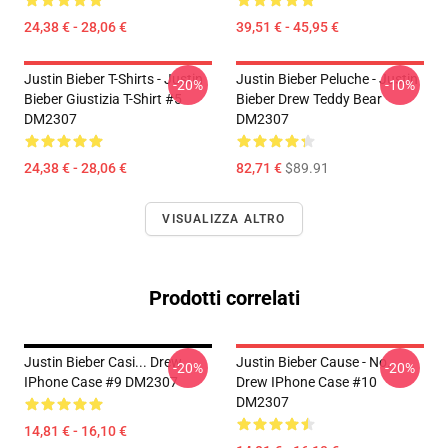
24,38 € - 28,06 €
39,51 € - 45,95 €
Justin Bieber T-Shirts - Justin
Justin Bieber Peluche - Justin
-20%
-10%
Bieber Giustizia T-Shirt #5
Bieber Drew Teddy Bear
DM2307
DM2307
24,38 € - 28,06 €
82,71 €
$89.91
VISUALIZZA ALTRO
Prodotti correlati
Justin Bieber Casi... Drew
Justin Bieber Cause - No.
-20%
-20%
IPhone Case #9 DM2307
Drew IPhone Case #10
DM2307
14,81 € - 16,10 €