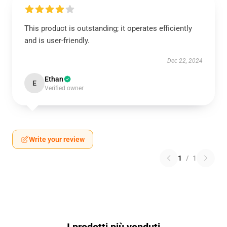
This product is outstanding; it operates efficiently
and is user-friendly.
Dec 22, 2024
Ethan
E
Verified owner
Write your review
1
/
1