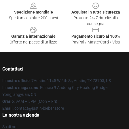
Spedizione mondiale
Acquista in tutta sicurezza
Spediamo in oltre 200 paesi
Protetto 24/7 dai clic alla
consegna
Garanzia internazionale
Pagamento sicuro al 100%
Offerto nel paese di utilizzo
PayPal / MasterCard / Visa
Contattaci
Il nostro ufficio
: 7Austin: 1145 W 5th St, Austin, TX 78703, US
Il nostro magazzino
: Edificio 9 Andong City Hualong Bridge
Yongjiangyuan, CN
Orario
: 9AM – 5PM (Mon – Fri)
Email
: contact@justin-bieber.store
La nostra azienda
Su di noi