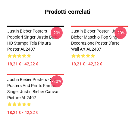
Prodotti correlati
Justin Bieber Posters -
Justin Bieber Poster - Justin
-20%
-20%
Popolari Singer Justin Bieber
Bieber Maschio Pop Singer
HD Stampa Tela Pittura
Decorazione Poster D'arte
Poster AL2407
Wall Art AL2407
18,21 € - 42,22 €
18,21 € - 42,22 €
Justin Bieber Posters - Star
-20%
Posters And Prints Famous
Singer Justin Bieber Canvas
Picture AL2407
18,21 € - 42,22 €
Footer