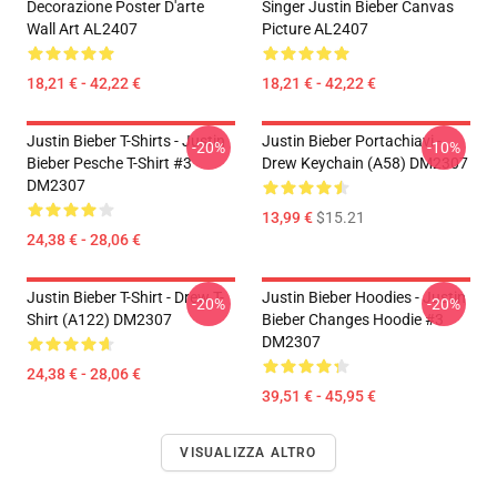
Decorazione Poster D'arte
Singer Justin Bieber Canvas
Wall Art AL2407
Picture AL2407
18,21 € - 42,22 €
18,21 € - 42,22 €
Justin Bieber T-Shirts - Justin
Justin Bieber Portachiavi -
-20%
-10%
Bieber Pesche T-Shirt #3
Drew Keychain (A58) DM2307
DM2307
13,99 €
$15.21
24,38 € - 28,06 €
Justin Bieber T-Shirt - Drew T-
Justin Bieber Hoodies - Justin
-20%
-20%
Shirt (A122) DM2307
Bieber Changes Hoodie #3
DM2307
24,38 € - 28,06 €
39,51 € - 45,95 €
VISUALIZZA ALTRO