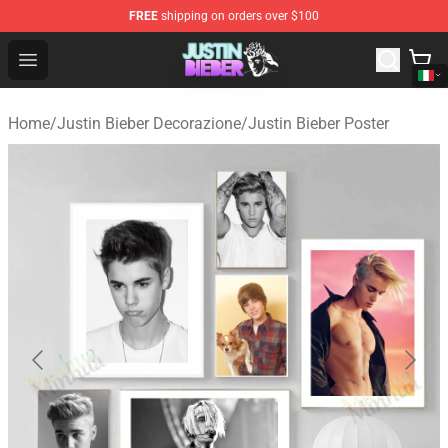
FREE
shipping on orders over $100
Justin Bieber Store - Official Justin Bieber Merchandise 
Open menu
Home
/
Justin Bieber Decorazione
/
Justin Bieber Poster