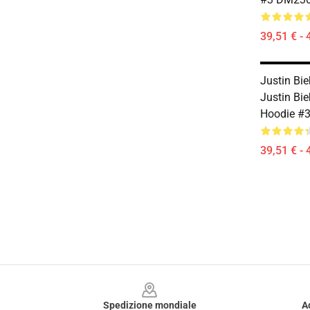
39,51 € - 
Justin Bie
Justin Bi
Hoodie #
39,51 € - 
Footer
Spedizione mondiale
A