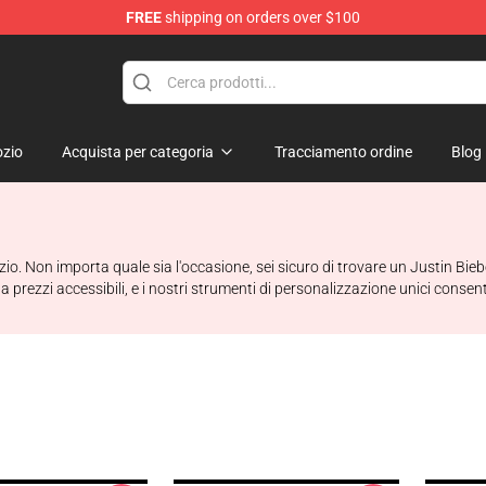
FREE
shipping on orders over $100
e Shop
zio
Acquista per categoria
Tracciamento ordine
Blog
zio. Non importa quale sia l'occasione, sei sicuro di trovare un Justin Bi
 a prezzi accessibili, e i nostri strumenti di personalizzazione unici consent