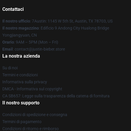
Contattaci
Il nostro ufficio
: 7Austin: 1145 W 5th St, Austin, TX 78703, US
Il nostro magazzino
: Edificio 9 Andong City Hualong Bridge
Yongjiangyuan, CN
Orario
: 9AM – 5PM (Mon – Fri)
Email
: contact@justin-bieber.store
La nostra azienda
Su di noi
Termini e condizioni
Informativa sulla privacy
DMCA - Informativa sul copyright
CA SB657: Legge sulla trasparenza della catena di fornitura
Il nostro supporto
Condizioni di spedizione e consegna
Termini di pagamento
Condizioni di ritorno e rimborso