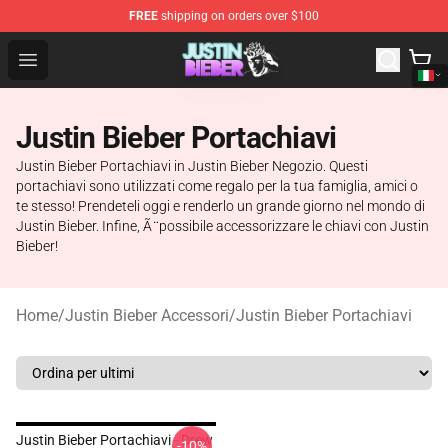
FREE
shipping on orders over $100
Justin Bieber Store - Official Justin Bieber Merchandise 
Open menu
Justin Bieber Portachiavi
Justin Bieber Portachiavi in Justin Bieber Negozio. Questi
portachiavi sono utilizzati come regalo per la tua famiglia, amici o
te stesso! Prendeteli oggi e renderlo un grande giorno nel mondo di
Justin Bieber. Infine, Ã ̈ possibile accessorizzare le chiavi con Justin
Bieber!
Home
/
Justin Bieber Accessori
/
Justin Bieber Portachiavi
Justin Bieber Portachiavi - Drew
-10%