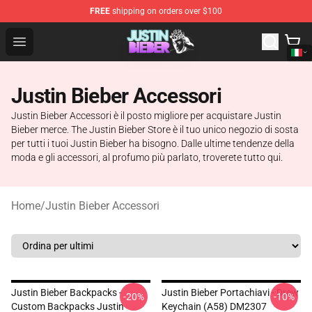
FREE
shipping on orders over $100
Justin Bieber Store - Official Justin Bieber Merchandise 
Open menu
Justin Bieber Accessori
Justin Bieber Accessori è il posto migliore per acquistare Justin
Bieber merce. The Justin Bieber Store è il tuo unico negozio di sosta
per tutti i tuoi Justin Bieber ha bisogno. Dalle ultime tendenze della
moda e gli accessori, al profumo più parlato, troverete tutto qui.
Home
/
Justin Bieber Accessori
Justin Bieber Backpacks -
Justin Bieber Portachiavi - Drew
-20%
-10%
Custom Backpacks Justin
Keychain (A58) DM2307