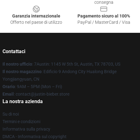
consegna
Garanzia internazionale
Pagamento sicuro al 100%
Offerto nel paese di utilizzo
PayPal / MasterCard / Visa
Contattaci
Il nostro ufficio
: 7Austin: 1145 W 5th St, Austin, TX 78703, US
Il nostro magazzino
: Edificio 9 Andong City Hualong Bridge
Yongjiangyuan, CN
Orario
: 9AM – 5PM (Mon – Fri)
Email
: contact@justin-bieber.store
La nostra azienda
Su di noi
Termini e condizioni
Informativa sulla privacy
DMCA - Informativa sul copyright