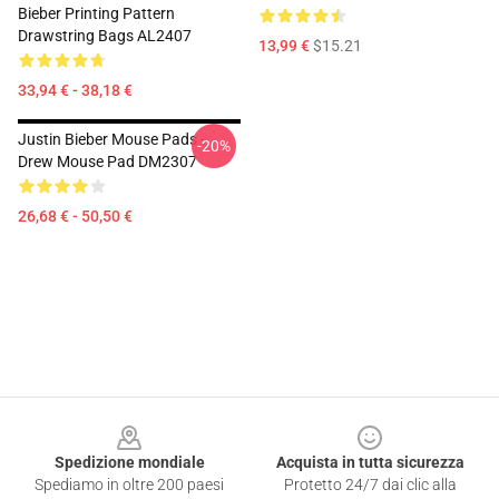
Bieber Printing Pattern
Drawstring Bags AL2407
13,99 €
$15.21
33,94 € - 38,18 €
Justin Bieber Mouse Pads -
-20%
Drew Mouse Pad DM2307
26,68 € - 50,50 €
Footer
Spedizione mondiale
Acquista in tutta sicurezza
Spediamo in oltre 200 paesi
Protetto 24/7 dai clic alla