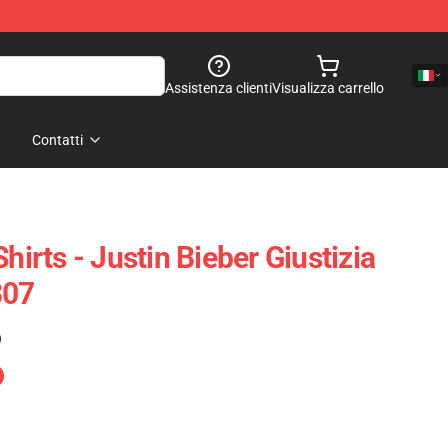
Assistenza clienti
Visualizza carrello
Contatti
hirts - Justin Bieber Giustizia
307
)