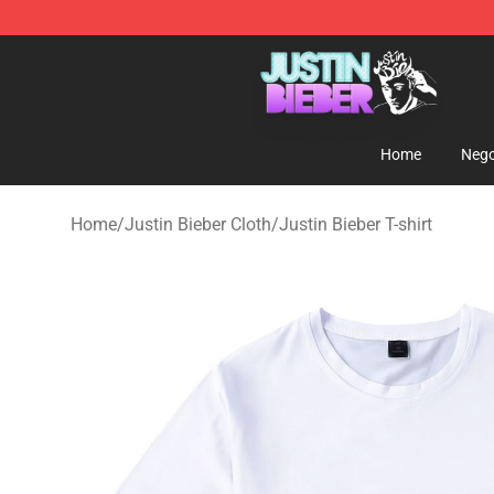
Justin Bieber Store - Official Justin Bieber Merchandis
Home
Nego
Home
/
Justin Bieber Cloth
/
Justin Bieber T-shirt