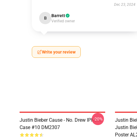
Dec 23, 2024
Barrett
B
Verified owner
Write your review
-20%
Justin Bieber Cause - No. Drew IPhone
Justin Bie
Case #10 DM2307
Justin Bi
Poster AL