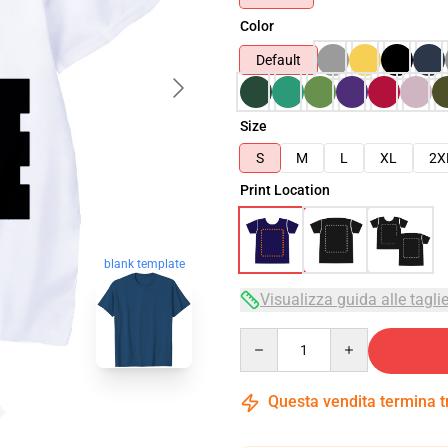
Color
Default
Size
S
M
L
XL
2X
Print Location
blank template
Visualizza guida alle tagli
Quantity
Questa vendita termina 