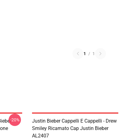
1
/
1
-20%
Bieber
Justin Bieber Cappelli E Cappelli - Drew
ione
Smiley Ricamato Cap Justin Bieber
AL2407