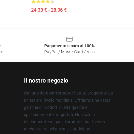
24,38 € - 28,06 €
e
Pagamento sicuro al 100%
zo
PayPal / MasterCard / Visa
Il nostro negozio
Ognuno dei nostri prodotti è stato progettato da
un team di livello mondiale. Offriamo una vasta
gamma di prodotti di alta qualità e
splendidamente progettati. Non solo ti
distinguerai con questi prodotti, ma ti sentirai
anche sicuro nel tuo stile quotidiano.