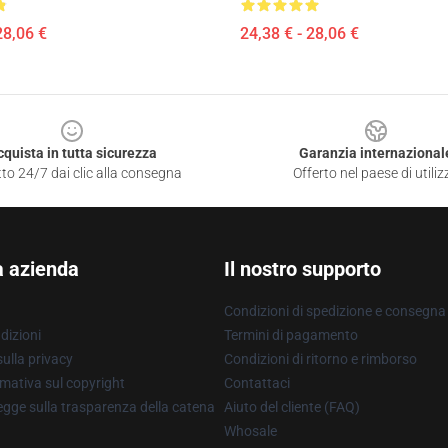
28,06 €
24,38 € - 28,06 €
cquista in tutta sicurezza
Garanzia internazional
to 24/7 dai clic alla consegna
Offerto nel paese di utiliz
a azienda
Il nostro supporto
Condizioni di spedizione e consegna
dizioni
Termini di pagamento
ulla privacy
Condizioni di ritorno e rimborso
mativa sul copyright
Contattaci
gge sulla trasparenza della catena
Aiuto del cliente (FAQ)
Whosale