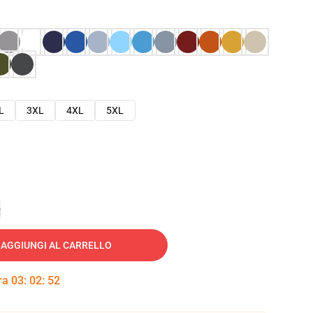
L
3XL
4XL
5XL
e
AGGIUNGI AL CARRELLO
tra
03
:
02
:
51