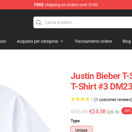
FREE
shipping on orders over $100
e Shop
zio
Acquista per categoria
Tracciamento ordine
Blog
Justin Bieber T-S
T-Shirt #3 DM2
(1 customer reviews
€30.48
€24.38
-20%
$26.50
Type
Unisex