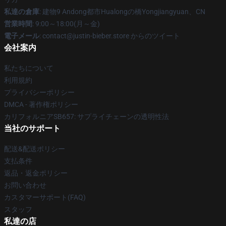
私達の倉庫
: 建物9 Andong都市Hualongの橋Yongjiangyuan、CN
営業時間
: 9:00～18:00(月～金)
電子メール
: contact@justin-bieber.store からのツイート
会社案内
私たちについて
利用規約
プライバシーポリシー
DMCA - 著作権ポリシー
カリフォルニアSB657: サプライチェーンの透明性法
当社のサポート
配送&配送ポリシー
支払条件
返品・返金ポリシー
お問い合わせ
カスタマーサポート(FAQ)
スタッフ
私達の店