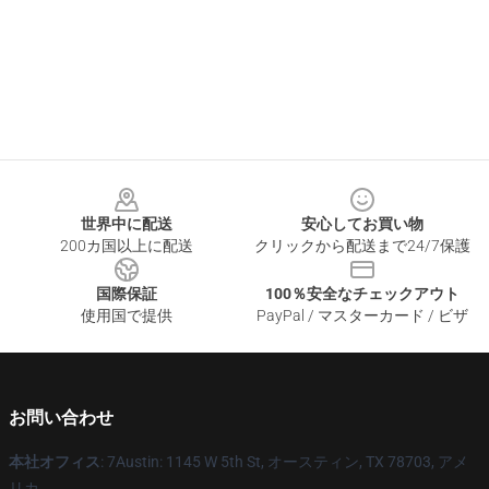
Footer
世界中に配送
安心してお買い物
200カ国以上に配送
クリックから配送まで24/7保護
国際保証
100％安全なチェックアウト
使用国で提供
PayPal / マスターカード / ビザ
お問い合わせ
本社オフィス
: 7Austin: 1145 W 5th St, オースティン, TX 78703, アメ
リカ