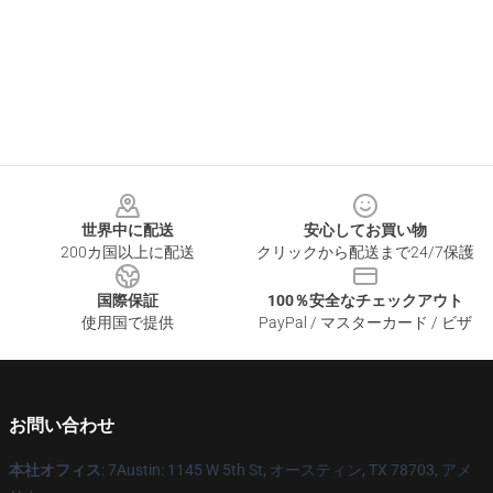
Footer
世界中に配送
安心してお買い物
200カ国以上に配送
クリックから配送まで24/7保護
国際保証
100％安全なチェックアウト
使用国で提供
PayPal / マスターカード / ビザ
お問い合わせ
本社オフィス
: 7Austin: 1145 W 5th St, オースティン, TX 78703, アメ