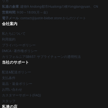
リカ
私達の倉庫
: 建物9 Andong都市Hualongの橋Yongjiangyuan、CN
営業時間
: 9:00～18:00(月～金)
電子メール
: contact@justin-bieber.store からのツイート
会社案内
私たちについて
利用規約
プライバシーポリシー
DMCA - 著作権ポリシー
カリフォルニアSB657: サプライチェーンの透明性法
当社のサポート
配送&配送ポリシー
支払条件
返品・返金ポリシー
お問い合わせ
カスタマーサポート(FAQ)
スタッフ
私達の店