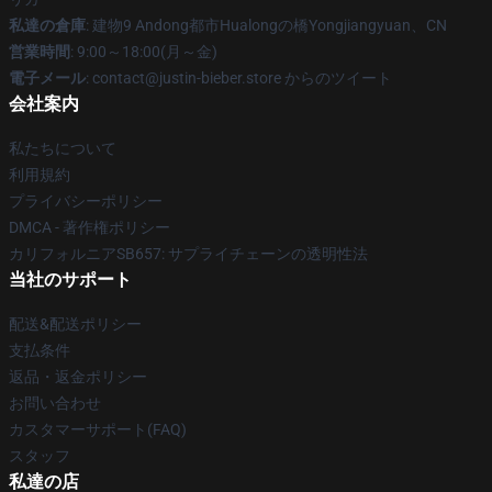
私達の倉庫
: 建物9 Andong都市Hualongの橋Yongjiangyuan、CN
営業時間
: 9:00～18:00(月～金)
電子メール
: contact@justin-bieber.store からのツイート
会社案内
私たちについて
利用規約
プライバシーポリシー
DMCA - 著作権ポリシー
カリフォルニアSB657: サプライチェーンの透明性法
当社のサポート
配送&配送ポリシー
支払条件
返品・返金ポリシー
お問い合わせ
カスタマーサポート(FAQ)
スタッフ
私達の店