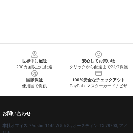
Footer
世界中に配送
安心してお買い物
200カ国以上に配送
クリックから配送まで24/7保護
国際保証
100％安全なチェックアウト
使用国で提供
PayPal / マスターカード / ビザ
お問い合わせ
本社オフィス
: 7Austin: 1145 W 5th St, オースティン, TX 78703, アメ
リカ