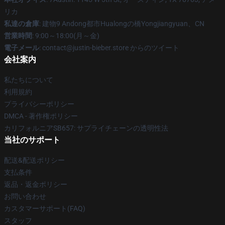
リカ
私達の倉庫
: 建物9 Andong都市Hualongの橋Yongjiangyuan、CN
営業時間
: 9:00～18:00(月～金)
電子メール
: contact@justin-bieber.store からのツイート
会社案内
私たちについて
利用規約
プライバシーポリシー
DMCA - 著作権ポリシー
カリフォルニアSB657: サプライチェーンの透明性法
当社のサポート
配送&配送ポリシー
支払条件
返品・返金ポリシー
お問い合わせ
カスタマーサポート(FAQ)
スタッフ