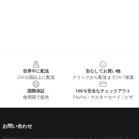
Footer
世界中に配送
安心してお買い物
200カ国以上に配送
クリックから配送まで24/7保護
国際保証
100％安全なチェックアウト
使用国で提供
PayPal / マスターカード / ビザ
お問い合わせ
本社オフィス
: 7Austin: 1145 W 5th St, オースティン, TX 78703, アメ