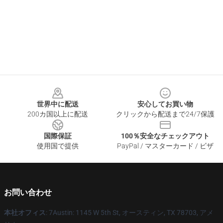
Footer
世界中に配送
安心してお買い物
200カ国以上に配送
クリックから配送まで24/7保護
国際保証
100％安全なチェックアウト
使用国で提供
PayPal / マスターカード / ビザ
お問い合わせ
本社オフィス
: 7Austin: 1145 W 5th St, オースティン, TX 78703, アメ