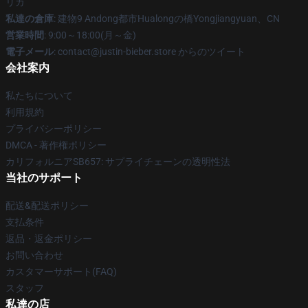
リカ
私達の倉庫
: 建物9 Andong都市Hualongの橋Yongjiangyuan、CN
営業時間
: 9:00～18:00(月～金)
電子メール
: contact@justin-bieber.store からのツイート
会社案内
私たちについて
利用規約
プライバシーポリシー
DMCA - 著作権ポリシー
カリフォルニアSB657: サプライチェーンの透明性法
当社のサポート
配送&配送ポリシー
支払条件
返品・返金ポリシー
お問い合わせ
カスタマーサポート(FAQ)
スタッフ
私達の店