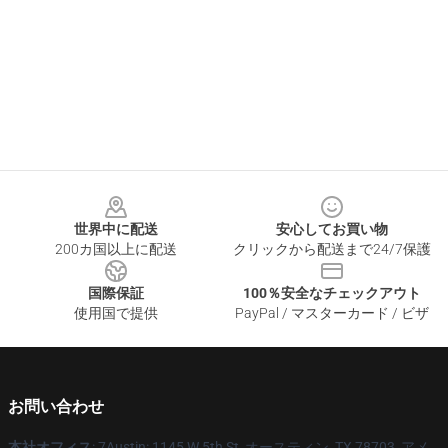
Footer
世界中に配送
安心してお買い物
200カ国以上に配送
クリックから配送まで24/7保護
国際保証
100％安全なチェックアウト
使用国で提供
PayPal / マスターカード / ビザ
お問い合わせ
本社オフィス
: 7Austin: 1145 W 5th St, オースティン, TX 78703, アメ