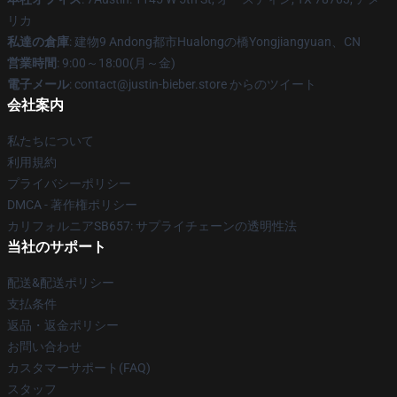
リカ
私達の倉庫
: 建物9 Andong都市Hualongの橋Yongjiangyuan、CN
営業時間
: 9:00～18:00(月～金)
電子メール
: contact@justin-bieber.store からのツイート
会社案内
私たちについて
利用規約
プライバシーポリシー
DMCA - 著作権ポリシー
カリフォルニアSB657: サプライチェーンの透明性法
当社のサポート
配送&配送ポリシー
支払条件
返品・返金ポリシー
お問い合わせ
カスタマーサポート(FAQ)
スタッフ