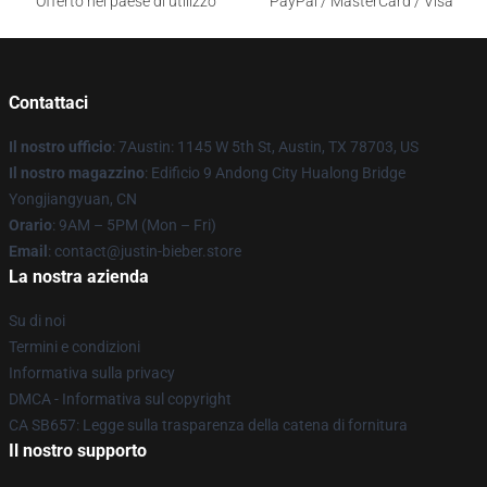
Offerto nel paese di utilizzo
PayPal / MasterCard / Visa
Contattaci
Il nostro ufficio
: 7Austin: 1145 W 5th St, Austin, TX 78703, US
Il nostro magazzino
: Edificio 9 Andong City Hualong Bridge
Yongjiangyuan, CN
Orario
: 9AM – 5PM (Mon – Fri)
Email
: contact@justin-bieber.store
La nostra azienda
Su di noi
Termini e condizioni
Informativa sulla privacy
DMCA - Informativa sul copyright
CA SB657: Legge sulla trasparenza della catena di fornitura
Il nostro supporto