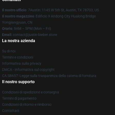
Il nostro ufficio
: 7Austin: 1145 W 5th St, Austin, TX 78703, US
Il nostro magazzino
: Edificio 9 Andong City Hualong Bridge
Yongjiangyuan, CN
Orario
: 9AM – 5PM (Mon – Fri)
Email
: contact@justin-bieber.store
La nostra azienda
Su di noi
Termini e condizioni
Informativa sulla privacy
DMCA - Informativa sul copyright
CA SB657: Legge sulla trasparenza della catena di fornitura
Il nostro supporto
Condizioni di spedizione e consegna
Termini di pagamento
Condizioni di ritorno e rimborso
Contattaci