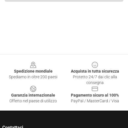
Footer
Spedizione mondiale
Acquista in tutta sicurezza
Spediamo in oltre 200 paesi
Protetto 24/7 dai clic alla
consegna
Garanzia internazionale
Pagamento sicuro al 100%
Offerto nel paese di utilizzo
PayPal / MasterCard / Visa
Contattaci