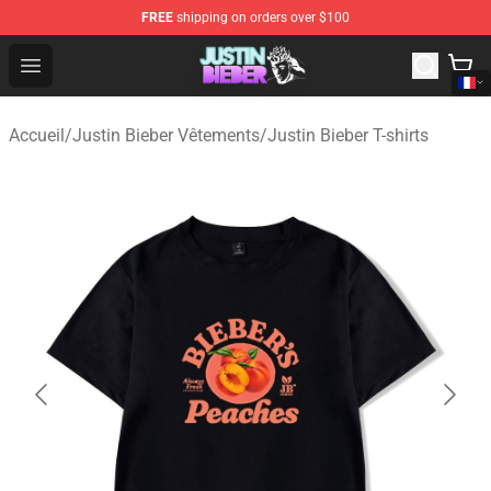
FREE
shipping on orders over $100
Justin Bieber Store - Official Justin Bieber Merchandise 
Open menu
Accueil
/
Justin Bieber Vêtements
/
Justin Bieber T-shirts