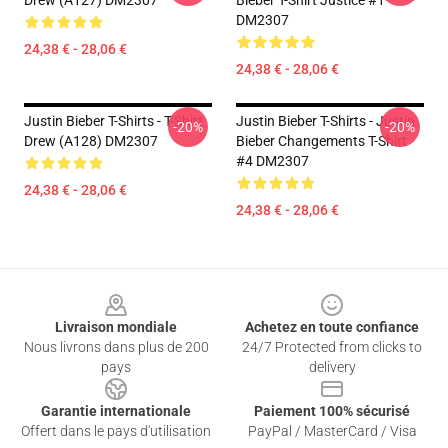
Drew (A127) DM2307
Bieber T-Shirt Justice #1
DM2307
24,38 € - 28,06 €
24,38 € - 28,06 €
Justin Bieber T-Shirts - T-Shirt
Justin Bieber T-Shirts - Justin
-20%
-20%
Drew (A128) DM2307
Bieber Changements T-Shirt
#4 DM2307
24,38 € - 28,06 €
24,38 € - 28,06 €
Footer
Livraison mondiale
Achetez en toute confiance
Nous livrons dans plus de 200
24/7 Protected from clicks to
pays
delivery
Garantie internationale
Paiement 100% sécurisé
Offert dans le pays d'utilisation
PayPal / MasterCard / Visa