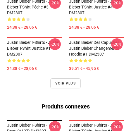
Justin Bieber T-Shirts - Justin
Justin Bieber T-Shirts - Justin
-20%
-20%
Bieber T-Shirt Pêche #3
Bieber T-Shirt Justice #4
DM2307
DM2307
24,38 € - 28,06 €
24,38 € - 28,06 €
Justin Bieber T-Shirts - Justin
Justin Bieber Des Capuches...
-20%
-20%
Bieber T-Shirt Justice #1
Justin Bieber Changements
DM2307
Hoodie #1 DM2307
24,38 € - 28,06 €
39,51 € - 45,95 €
VOIR PLUS
Produits connexes
Justin Bieber T-Shirts - T-Shirt
Justin Bieber T-Shirts - Justin
-20%
-20%