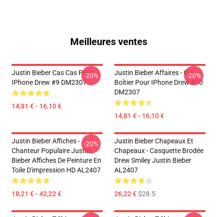
Meilleures ventes
Justin Bieber Cas Cas Pour
Justin Bieber Affaires - Oui.
-20%
-20%
IPhone Drew #9 DM2307
Boîtier Pour IPhone Drew #10
DM2307
14,81 € - 16,10 €
14,81 € - 16,10 €
Justin Bieber Affiches -
Justin Bieber Chapeaux Et
-20%
Chanteur Populaire Justin
Chapeaux - Casquette Brodée
Bieber Affiches De Peinture En
Drew Smiley Justin Bieber
Toile D'impression HD AL2407
AL2407
18,21 € - 42,22 €
26,22 €
$28.5