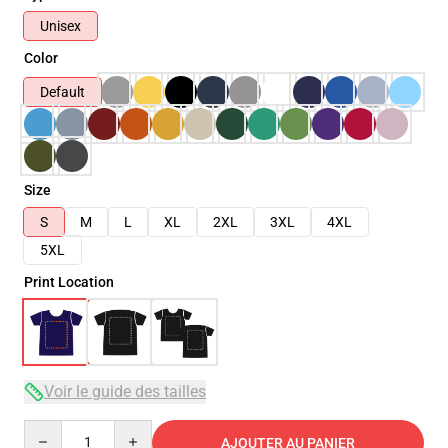
Unisex
Color
Default
Size
S
M
L
XL
2XL
3XL
4XL
5XL
Print Location
Voir le guide des tailles
Quantity
AJOUTER AU PANIER