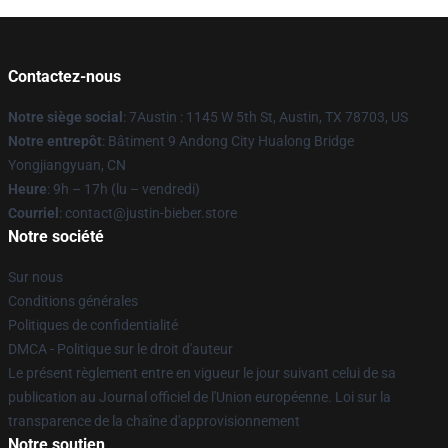
Contactez-nous
Notre siège social
: 7Austin : 1145 W 5th St, Austin, TX 78703, US
Notre entrepôt
: Bâtiment 9 Andong City Hualong Bridge
Yongjiangyuan, CN
Heure
: 9h – 17h (lu – vendredi)
Courriel
: contact@justin-bieber.store
Notre société
Sur nous
Conditions générales
Politiques de confidentialité
DMCA - Politique sur le droit d'auteur
Le présent règlement entre en vigueur le jour suivant celui de sa
publication au Journal officiel de l'Union européenne. Loi sur la
transparence de la chaîne d'approvisionnement
Notre soutien