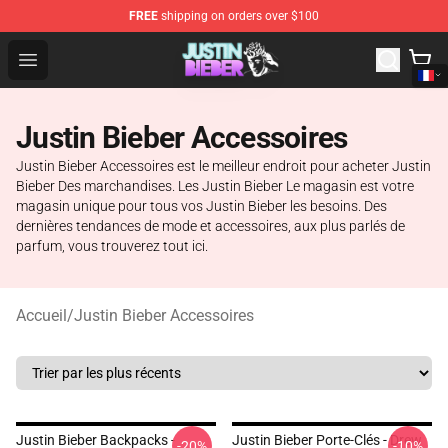
FREE
shipping on orders over $100
Justin Bieber Store - Official Justin Bieber Merchandise 
Open menu
Justin Bieber Accessoires
Justin Bieber Accessoires est le meilleur endroit pour acheter Justin
Bieber Des marchandises. Les Justin Bieber Le magasin est votre
magasin unique pour tous vos Justin Bieber les besoins. Des
dernières tendances de mode et accessoires, aux plus parlés de
parfum, vous trouverez tout ici.
Accueil
/
Justin Bieber Accessoires
Justin Bieber Backpacks -
Justin Bieber Porte-Clés - Drew
-20%
-10%