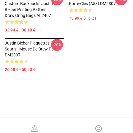
Custom Backpacks Justin
Porte-Clés (A58) DM2307
Bieber Printing Pattern
Drawstring Bags AL2407
13,99 €
$15.21
33,94 € - 38,18 €
Justin Bieber Plaquettes De
-20%
Souris - Mouse De Drew Pad
DM2307
26,68 € - 50,50 €
Footer