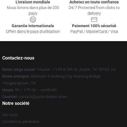
Livraison mondiale
Achetez en toute confiance
Nous livrons dans plus de 200
24/7 Protected from clicks to
pays
delivery
Garantie internationale
Paiement 100% sécurisé
Offert dans le pays d'utilisation
PayPal / MasterCard / Visa
Contactez-nous
Notre siège social
: 7Austin : 1145 W 5th St, Austin, TX 78703, US
Notre entrepôt
: Bâtiment 9 Andong City Hualong Bridge
Yongjiangyuan, CN
Heure
: 9h – 17h (lu – vendredi)
Courriel
: contact@justin-bieber.store
Notre société
Sur nous
Conditions générales