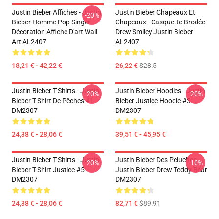
Justin Bieber Affiches - Justin
Justin Bieber Chapeaux Et
-20%
Bieber Homme Pop Singer
Chapeaux - Casquette Brodée
Décoration Affiche D'art Wall
Drew Smiley Justin Bieber
Art AL2407
AL2407
18,21 € - 42,22 €
26,22 €
$28.5
Justin Bieber T-Shirts - Justin
Justin Bieber Hoodies - Justin
-20%
-20%
Bieber T-Shirt De Pêches #1
Bieber Justice Hoodie #3
DM2307
DM2307
24,38 € - 28,06 €
39,51 € - 45,95 €
Justin Bieber T-Shirts - Justin
Justin Bieber Des Peluches -
-20%
-10%
Bieber T-Shirt Justice #5
Justin Bieber Drew Teddy Bear
DM2307
DM2307
24,38 € - 28,06 €
82,71 €
$89.91