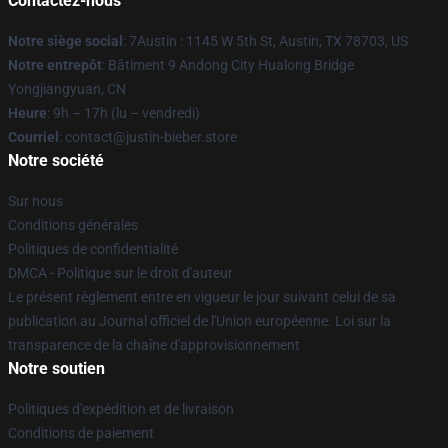
Contactez-nous
Notre siège social
: 7Austin : 1145 W 5th St, Austin, TX 78703, US
Notre entrepôt
: Bâtiment 9 Andong City Hualong Bridge
Yongjiangyuan, CN
Heure
: 9h – 17h (lu – vendredi)
Courriel
: contact@justin-bieber.store
Notre société
Sur nous
Conditions générales
Politiques de confidentialité
DMCA - Politique sur le droit d'auteur
Le présent règlement entre en vigueur le jour suivant celui de sa
publication au Journal officiel de l'Union européenne. Loi sur la
transparence de la chaîne d'approvisionnement
Notre soutien
Politiques d'expédition et de livraison
Conditions de paiement