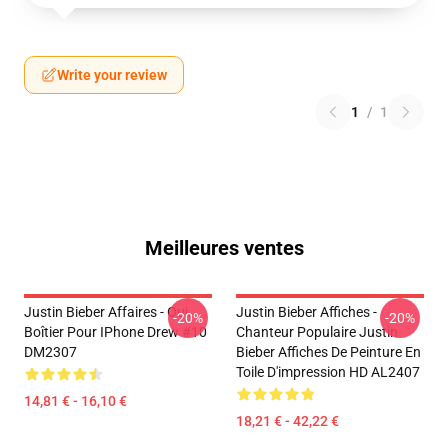
Write your review
1
/
1
Meilleures ventes
Justin Bieber Affaires - Oui.
Justin Bieber Affiches -
-20%
-20%
Boîtier Pour IPhone Drew #10
Chanteur Populaire Justin
DM2307
Bieber Affiches De Peinture En
Toile D'impression HD AL2407
14,81 € - 16,10 €
18,21 € - 42,22 €