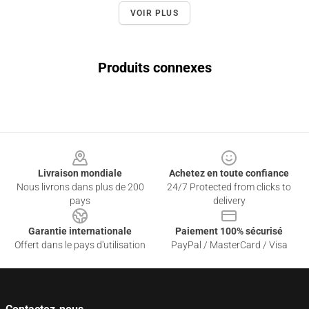
VOIR PLUS
Produits connexes
Footer
Livraison mondiale
Achetez en toute confiance
Nous livrons dans plus de 200
24/7 Protected from clicks to
pays
delivery
Garantie internationale
Paiement 100% sécurisé
Offert dans le pays d'utilisation
PayPal / MasterCard / Visa