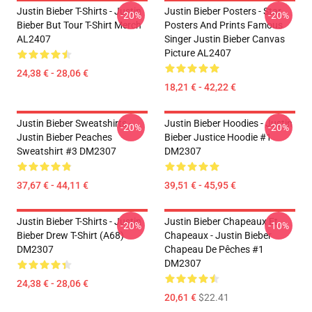
Justin Bieber T-Shirts - Justin
Justin Bieber Posters - Star
-20%
-20%
Bieber But Tour T-Shirt Merch
Posters And Prints Famous
AL2407
Singer Justin Bieber Canvas
Picture AL2407
24,38 € - 28,06 €
18,21 € - 42,22 €
Justin Bieber Sweatshirts -
Justin Bieber Hoodies - Justin
-20%
-20%
Justin Bieber Peaches
Bieber Justice Hoodie #1
Sweatshirt #3 DM2307
DM2307
37,67 € - 44,11 €
39,51 € - 45,95 €
Justin Bieber T-Shirts - Justin
Justin Bieber Chapeaux Et
-20%
-10%
Bieber Drew T-Shirt (A68)
Chapeaux - Justin Bieber
DM2307
Chapeau De Pêches #1
DM2307
24,38 € - 28,06 €
20,61 €
$22.41