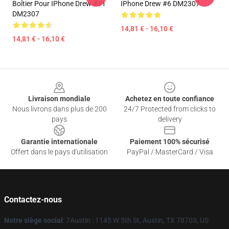
Boîtier Pour IPhone Drew #11
IPhone Drew #6 DM2307
DM2307
14,81 € - 16,10 €
14,81 € - 16,10 €
Footer
Livraison mondiale
Achetez en toute confiance
Nous livrons dans plus de 200
24/7 Protected from clicks to
pays
delivery
Garantie internationale
Paiement 100% sécurisé
Offert dans le pays d'utilisation
PayPal / MasterCard / Visa
Contactez-nous
Notre siège social
: 7Austin : 1145 W 5th St, Austin, TX 78703, US