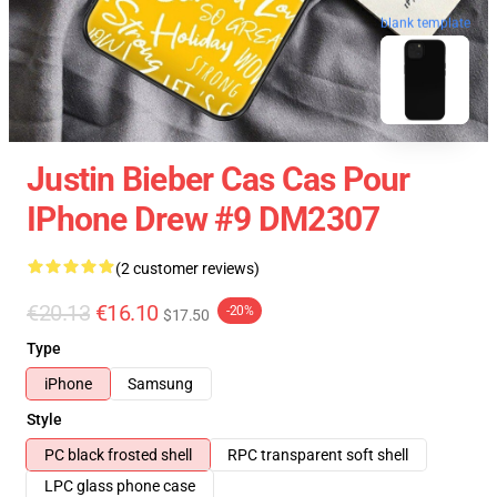
blank template
Justin Bieber Cas Cas Pour
IPhone Drew #9 DM2307
(2 customer reviews)
€20.13
€16.10
-20%
$17.50
Type
iPhone
Samsung
Style
PC black frosted shell
RPC transparent soft shell
LPC glass phone case