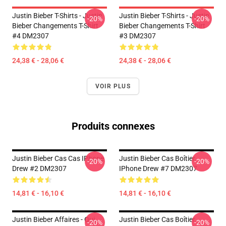
Justin Bieber T-Shirts - Justin
Justin Bieber T-Shirts - Justin
-20%
-20%
Bieber Changements T-Shirt
Bieber Changements T-Shirt
#4 DM2307
#3 DM2307
24,38 € - 28,06 €
24,38 € - 28,06 €
VOIR PLUS
Produits connexes
Justin Bieber Cas Cas IPhone
Justin Bieber Cas Boîtier
-20%
-20%
Drew #2 DM2307
IPhone Drew #7 DM2307
14,81 € - 16,10 €
14,81 € - 16,10 €
Justin Bieber Affaires - Oui.
Justin Bieber Cas Boîtier
-20%
-20%