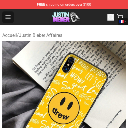
FREE
shipping on orders over $100
Justin Bieber Store - Official Justin Bieber Merchandise 
Open menu
Accueil
/
Justin Bieber Affaires