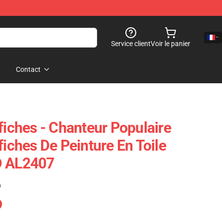
Service client
Voir le panier
Contact
fiches - Chanteur Populaire
fiches De Peinture En Toile
D AL2407
)