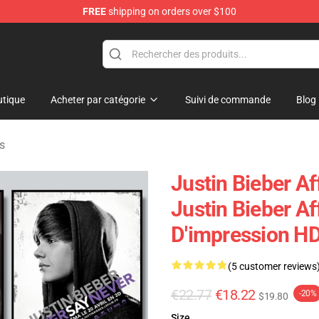
FREE
shipping on orders over $100
e Shop
tique
Acheter par catégorie
Suivi de commande
Blog
es
Justin Bieber Af
Justin Bieber Af
D'impression H
(5 customer reviews
€22.77
€18.22
-20%
$19.80
Size