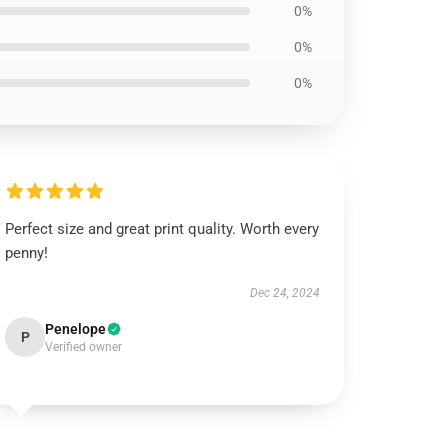
0%
0%
0%
Perfect size and great print quality. Worth every
penny!
Dec 24, 2024
Penelope
P
Verified owner