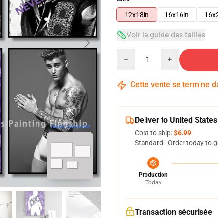
12x18in
16x16in
16x
Voir le guide des tailles
Quantity
Cette vente se termine 
Deliver to United States
blank template
Cost to ship:
$6.99
Standard - Order today to g
Production
Today
Transaction sécurisée