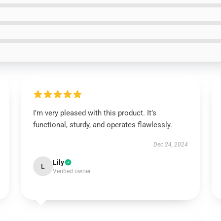
I’m very pleased with this product. It’s
functional, sturdy, and operates flawlessly.
Dec 24, 2024
Lily
L
Verified owner