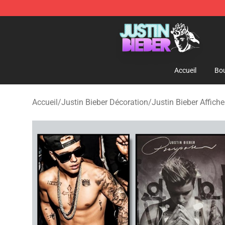
Justin Bieber Store - Official Justin Bieber Merchandis
Accueil
Bou
Accueil
/
Justin Bieber Décoration
/
Justin Bieber Affich