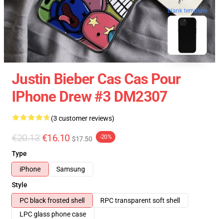
blank template
Justin Bieber Cas Cas Pour
IPhone Drew #3 DM2307
(3 customer reviews)
€20.13
€16.10
-20%
$17.50
Type
iPhone
Samsung
Style
PC black frosted shell
RPC transparent soft shell
LPC glass phone case