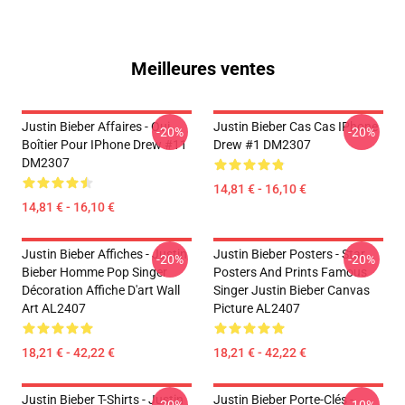
Meilleures ventes
Justin Bieber Affaires - Oui.
Justin Bieber Cas Cas IPhone
-20%
-20%
Boîtier Pour IPhone Drew #11
Drew #1 DM2307
DM2307
14,81 € - 16,10 €
14,81 € - 16,10 €
Justin Bieber Affiches - Justin
Justin Bieber Posters - Star
-20%
-20%
Bieber Homme Pop Singer
Posters And Prints Famous
Décoration Affiche D'art Wall
Singer Justin Bieber Canvas
Art AL2407
Picture AL2407
18,21 € - 42,22 €
18,21 € - 42,22 €
Justin Bieber T-Shirts - Justin
Justin Bieber Porte-Clés -