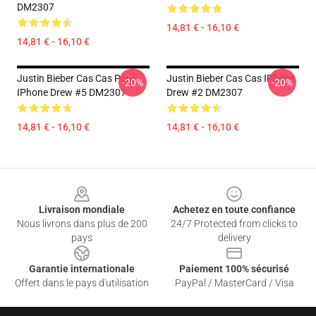
DM2307
14,81 € - 16,10 €
14,81 € - 16,10 €
Justin Bieber Cas Cas Pour
Justin Bieber Cas Cas IPhone
-20%
-20%
IPhone Drew #5 DM2307
Drew #2 DM2307
14,81 € - 16,10 €
14,81 € - 16,10 €
Footer
Livraison mondiale
Achetez en toute confiance
Nous livrons dans plus de 200
24/7 Protected from clicks to
pays
delivery
Garantie internationale
Paiement 100% sécurisé
Offert dans le pays d'utilisation
PayPal / MasterCard / Visa