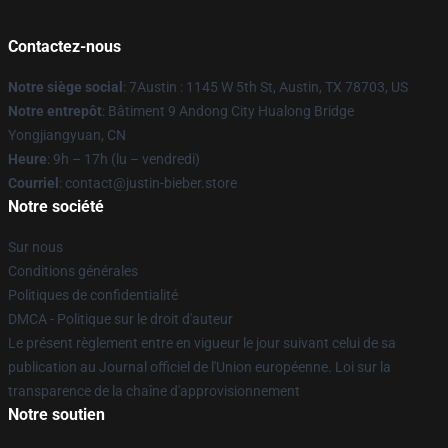
Contactez-nous
Notre siège social
: 7Austin : 1145 W 5th St, Austin, TX 78703, US
Notre entrepôt
: Bâtiment 9 Andong City Hualong Bridge
Yongjiangyuan, CN
Heure
: 9h – 17h (lu – vendredi)
Courriel
: contact@justin-bieber.store
Notre société
Sur nous
Conditions générales
Politiques de confidentialité
DMCA - Politique sur le droit d'auteur
Le présent règlement entre en vigueur le jour suivant celui de sa
publication au Journal officiel de l'Union européenne. Loi sur la
transparence de la chaîne d'approvisionnement
Notre soutien