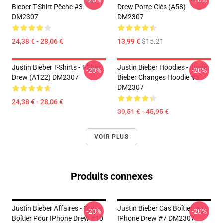
-20%
-10%
Bieber T-Shirt Pêche #3
Drew Porte-Clés (A58)
DM2307
DM2307
24,38 € - 28,06 €
13,99 €
$15.21
Justin Bieber T-Shirts - T-Shirt
Justin Bieber Hoodies - Justin
-20%
-20%
Drew (A122) DM2307
Bieber Changes Hoodie #3
DM2307
24,38 € - 28,06 €
39,51 € - 45,95 €
VOIR PLUS
Produits connexes
Justin Bieber Affaires - Oui.
Justin Bieber Cas Boîtier
-20%
-20%
Boîtier Pour IPhone Drew #10
IPhone Drew #7 DM2307