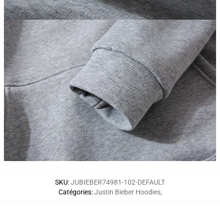
SKU
:
JUBIEBER74981-102-DEFAULT
Catégories
:
Justin Bieber Hoodies
,