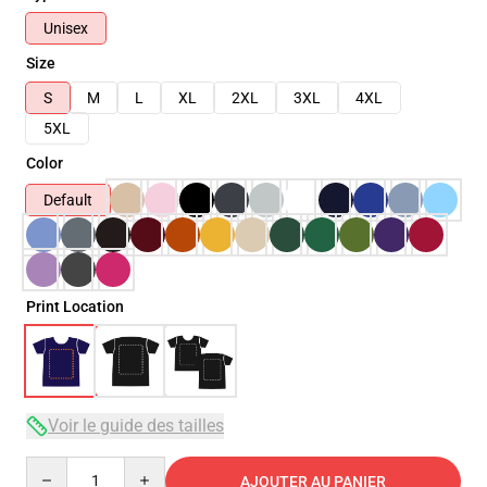
Unisex
Size
S
M
L
XL
2XL
3XL
4XL
5XL
Color
Default
Print Location
Voir le guide des tailles
Quantity
AJOUTER AU PANIER