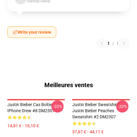
Verified owner
Write your review
1
/
1
Meilleures ventes
Justin Bieber Cas Boîtier
Justin Bieber Sweatshirts -
-20%
-20%
IPhone Drew #8 DM2307
Justin Bieber Peaches
Sweatshirt #2 DM2307
14,81 € - 16,10 €
37,67 € - 44,11 €