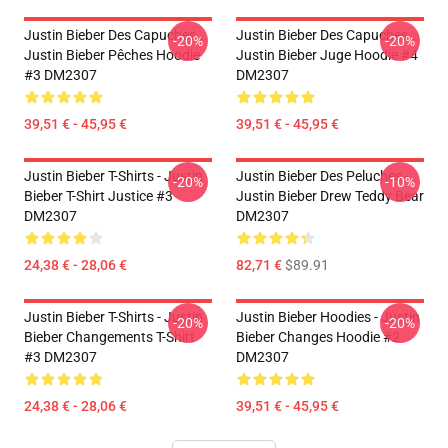
Justin Bieber Des Capuches...
Justin Bieber Des Capuches...
-20%
-20%
Justin Bieber Pêches Hoodie
Justin Bieber Juge Hoodie #4
#3 DM2307
DM2307
39,51 € - 45,95 €
39,51 € - 45,95 €
Justin Bieber T-Shirts - Justin
Justin Bieber Des Peluches -
-20%
-10%
Bieber T-Shirt Justice #3
Justin Bieber Drew Teddy Bear
DM2307
DM2307
24,38 € - 28,06 €
82,71 €
$89.91
Justin Bieber T-Shirts - Justin
Justin Bieber Hoodies - Justin
-20%
-20%
Bieber Changements T-Shirt
Bieber Changes Hoodie #2
#3 DM2307
DM2307
24,38 € - 28,06 €
39,51 € - 45,95 €