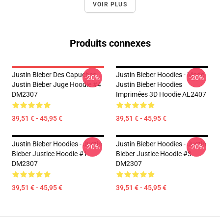
VOIR PLUS
Produits connexes
Justin Bieber Des Capuches...
Justin Bieber Hoodies - Mode
-20%
-20%
Justin Bieber Juge Hoodie #4
Justin Bieber Hoodies
DM2307
Imprimées 3D Hoodie AL2407
39,51 € - 45,95 €
39,51 € - 45,95 €
Justin Bieber Hoodies - Justin
Justin Bieber Hoodies - Justin
-20%
-20%
Bieber Justice Hoodie #1
Bieber Justice Hoodie #3
DM2307
DM2307
39,51 € - 45,95 €
39,51 € - 45,95 €