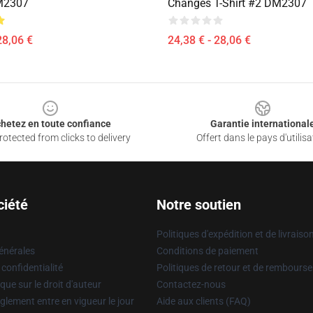
M2307
Changes T-Shirt #2 DM2307
28,06 €
24,38 € - 28,06 €
hetez en toute confiance
Garantie international
otected from clicks to delivery
Offert dans le pays d'utilisa
ciété
Notre soutien
Politiques d'expédition et de livraiso
énérales
Conditions de paiement
 confidentialité
Politiques de retour et de rembours
que sur le droit d'auteur
Contactez-nous
glement entre en vigueur le jour
Aide aux clients (FAQ)