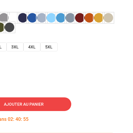
L
3XL
4XL
5XL
AJOUTER AU PANIER
dans
02
:
40
:
54