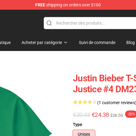
FREE
shipping on orders over $100
e Shop
tique
Acheter par catégorie
Suivi de commande
Blog
Justin Bieber T-S
Justice #4 DM2
(1 customer reviews
€30.48
€24.38
-20%
$26.50
Type
Unisex