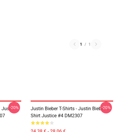
1
/
1
-20%
-20%
 Justin
Justin Bieber T-Shirts - Justin Bieber T-
307
Shirt Justice #4 DM2307
24,38 € - 28,06 €