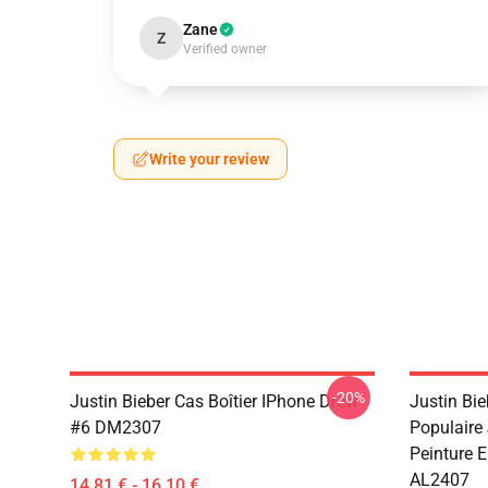
Zane
Z
Verified owner
Write your review
-20%
Justin Bieber Cas Boîtier IPhone Drew
Justin Bie
#6 DM2307
Populaire 
Peinture 
AL2407
14,81 € - 16,10 €