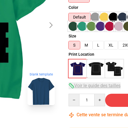
Color
Default
Size
S
M
L
XL
2X
Print Location
blank template
Voir le guide des tailles
Quantity
Cette vente se termine 