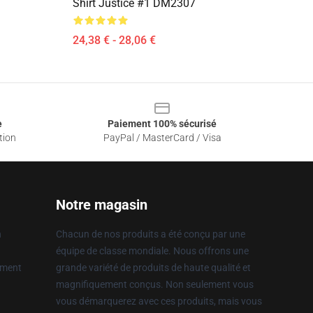
Shirt Justice #1 DM2307
24,38 € - 28,06 €
e
Paiement 100% sécurisé
tion
PayPal / MasterCard / Visa
Notre magasin
n
Chacun de nos produits a été conçu par une
équipe de classe mondiale. Nous offrons une
ement
grande variété de produits de haute qualité et
magnifiquement conçus. Non seulement vous
vous démarquerez avec ces produits, mais vous