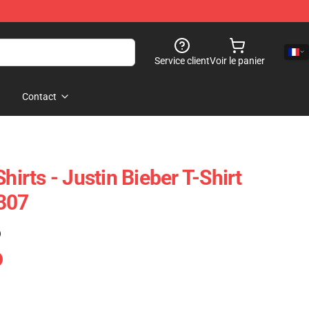
Service client
Voir le panier
Contact
hirts - Justin Bieber T-Shirt
307
)