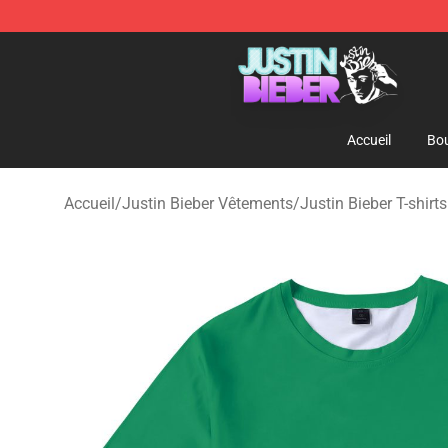
Justin Bieber Store - Official Justin Bieber Merchandis
Accueil
Bou
Accueil
/
Justin Bieber Vêtements
/
Justin Bieber T-shirts