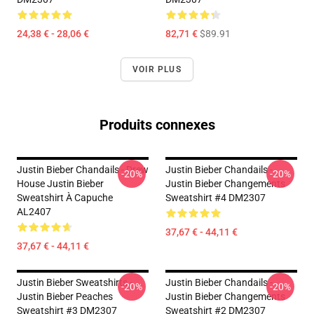
24,38 € - 28,06 €
82,71 €
$89.91
VOIR PLUS
Produits connexes
Justin Bieber Chandails - Drew
Justin Bieber Chandails -
-20%
-20%
House Justin Bieber
Justin Bieber Changements
Sweatshirt À Capuche
Sweatshirt #4 DM2307
AL2407
37,67 € - 44,11 €
37,67 € - 44,11 €
Justin Bieber Sweatshirts -
Justin Bieber Chandails -
-20%
-20%
Justin Bieber Peaches
Justin Bieber Changements
Sweatshirt #3 DM2307
Sweatshirt #2 DM2307