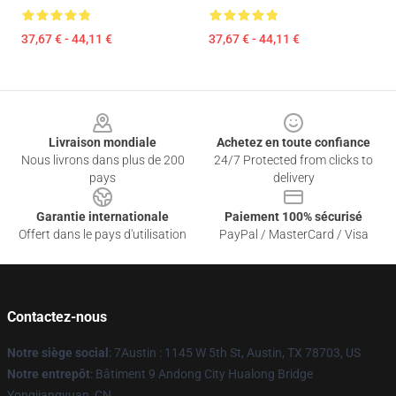
37,67 € - 44,11 €
37,67 € - 44,11 €
Footer
Livraison mondiale
Achetez en toute confiance
Nous livrons dans plus de 200
24/7 Protected from clicks to
pays
delivery
Garantie internationale
Paiement 100% sécurisé
Offert dans le pays d'utilisation
PayPal / MasterCard / Visa
Contactez-nous
Notre siège social
: 7Austin : 1145 W 5th St, Austin, TX 78703, US
Notre entrepôt
: Bâtiment 9 Andong City Hualong Bridge
Yongjiangyuan, CN