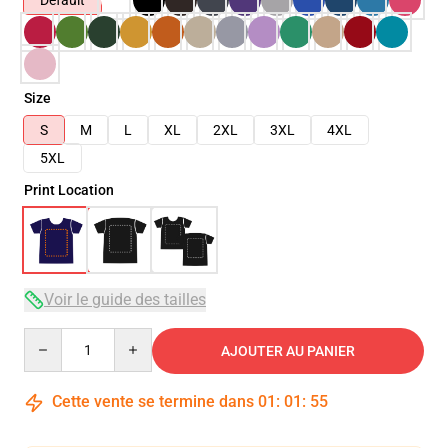
Default
Size
S
M
L
XL
2XL
3XL
4XL
5XL
Print Location
Voir le guide des tailles
Quantity
AJOUTER AU PANIER
Cette vente se termine dans
01
:
01
:
54