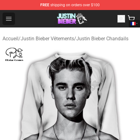
FREE
shipping on orders over $100
Justin Bieber Store - Official Justin Bieber Merchandise 
Open menu
Accueil
/
Justin Bieber Vêtements
/
Justin Bieber Chandails