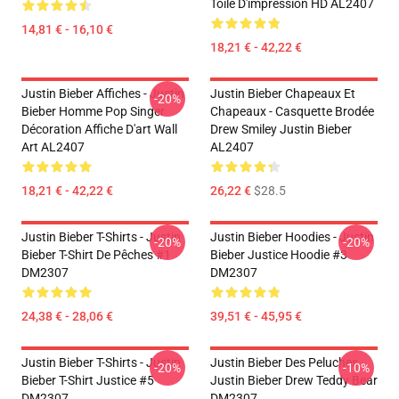
Toile D'impression HD AL2407
14,81 € - 16,10 €
18,21 € - 42,22 €
Justin Bieber Affiches - Justin
Justin Bieber Chapeaux Et
-20%
Bieber Homme Pop Singer
Chapeaux - Casquette Brodée
Décoration Affiche D'art Wall
Drew Smiley Justin Bieber
Art AL2407
AL2407
18,21 € - 42,22 €
26,22 €
$28.5
Justin Bieber T-Shirts - Justin
Justin Bieber Hoodies - Justin
-20%
-20%
Bieber T-Shirt De Pêches #1
Bieber Justice Hoodie #3
DM2307
DM2307
24,38 € - 28,06 €
39,51 € - 45,95 €
Justin Bieber T-Shirts - Justin
Justin Bieber Des Peluches -
-20%
-10%
Bieber T-Shirt Justice #5
Justin Bieber Drew Teddy Bear
DM2307
DM2307