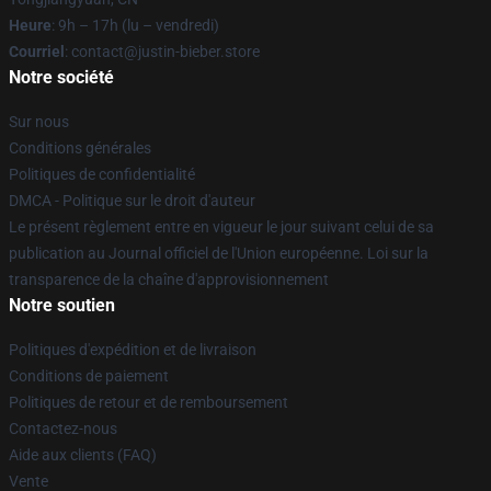
Heure
: 9h – 17h (lu – vendredi)
Courriel
: contact@justin-bieber.store
Notre société
Sur nous
Conditions générales
Politiques de confidentialité
DMCA - Politique sur le droit d'auteur
Le présent règlement entre en vigueur le jour suivant celui de sa
publication au Journal officiel de l'Union européenne. Loi sur la
transparence de la chaîne d'approvisionnement
Notre soutien
Politiques d'expédition et de livraison
Conditions de paiement
Politiques de retour et de remboursement
Contactez-nous
Aide aux clients (FAQ)
Vente