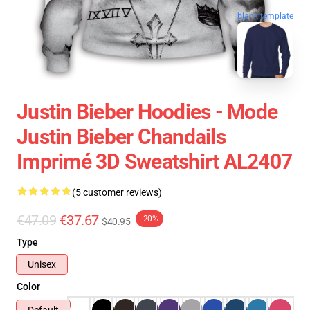
blank template
Justin Bieber Hoodies - Mode
Justin Bieber Chandails
Imprimé 3D Sweatshirt AL2407
(5 customer reviews)
€47.09
€37.67
-20%
$40.95
Type
Unisex
Color