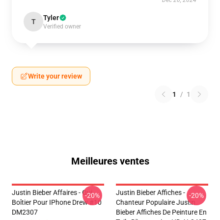
Dec 20, 2024
Tyler
T
Verified owner
Write your review
1
/
1
Meilleures ventes
Justin Bieber Affaires - Oui.
Justin Bieber Affiches -
-20%
-20%
Boîtier Pour IPhone Drew #10
Chanteur Populaire Justin
DM2307
Bieber Affiches De Peinture En