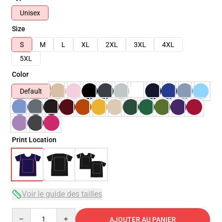
Unisex
Size
S
M
L
XL
2XL
3XL
4XL
5XL
Color
Default
Print Location
Voir le guide des tailles
Quantity
AJOUTER AU PANIER