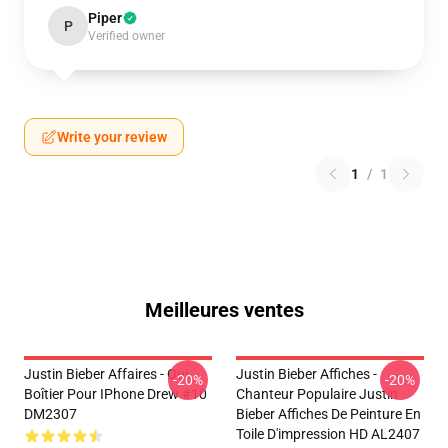
Piper
P
Verified owner
Write your review
1
/
1
Meilleures ventes
Justin Bieber Affaires - Oui.
Justin Bieber Affiches -
-20%
-20%
Boîtier Pour IPhone Drew #10
Chanteur Populaire Justin
DM2307
Bieber Affiches De Peinture En
Toile D'impression HD AL2407