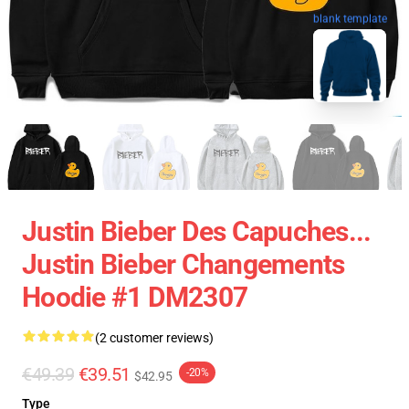
blank template
Justin Bieber Des Capuches...
Justin Bieber Changements
Hoodie #1 DM2307
(2 customer reviews)
€49.39
€39.51
-20%
$42.95
Type