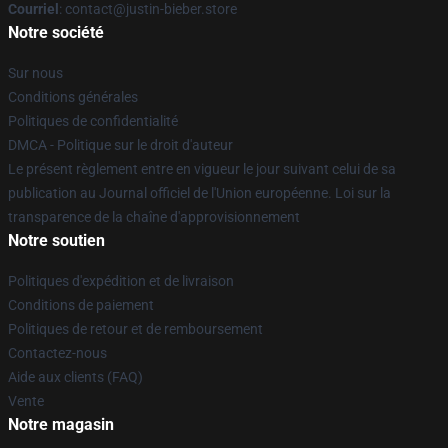
Courriel
: contact@justin-bieber.store
Notre société
Sur nous
Conditions générales
Politiques de confidentialité
DMCA - Politique sur le droit d'auteur
Le présent règlement entre en vigueur le jour suivant celui de sa
publication au Journal officiel de l'Union européenne. Loi sur la
transparence de la chaîne d'approvisionnement
Notre soutien
Politiques d'expédition et de livraison
Conditions de paiement
Politiques de retour et de remboursement
Contactez-nous
Aide aux clients (FAQ)
Vente
Notre magasin