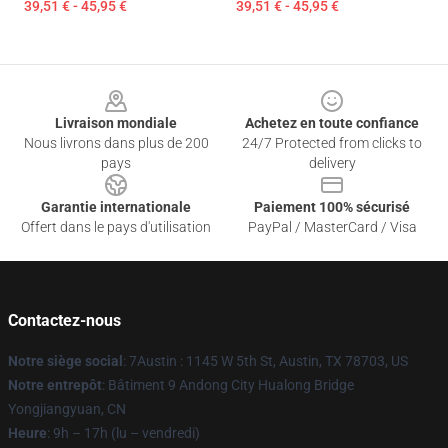
39,51 € - 45,95 €
39,51 € - 45,95 €
Footer
Livraison mondiale
Achetez en toute confiance
Nous livrons dans plus de 200
24/7 Protected from clicks to
pays
delivery
Garantie internationale
Paiement 100% sécurisé
Offert dans le pays d'utilisation
PayPal / MasterCard / Visa
Contactez-nous
Notre siège social
: 7Austin : 1145 W 5th St, Austin, TX 78703, US
Notre entrepôt
: Bâtiment 9 Andong City Hualong Bridge
Yongjiangyuan, CN
Heure
: 9h – 17h (lu – vendredi)