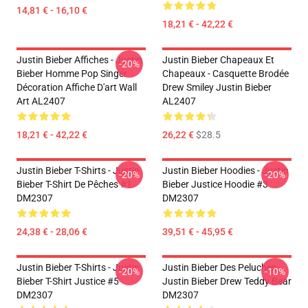
14,81 € - 16,10 €
18,21 € - 42,22 €
Justin Bieber Affiches - Justin
Justin Bieber Chapeaux Et
-20%
Bieber Homme Pop Singer
Chapeaux - Casquette Brodée
Décoration Affiche D'art Wall
Drew Smiley Justin Bieber
Art AL2407
AL2407
18,21 € - 42,22 €
26,22 €
$28.5
Justin Bieber T-Shirts - Justin
Justin Bieber Hoodies - Justin
-20%
-20%
Bieber T-Shirt De Pêches #1
Bieber Justice Hoodie #3
DM2307
DM2307
24,38 € - 28,06 €
39,51 € - 45,95 €
Justin Bieber T-Shirts - Justin
Justin Bieber Des Peluches -
-20%
-10%
Bieber T-Shirt Justice #5
Justin Bieber Drew Teddy Bear
DM2307
DM2307