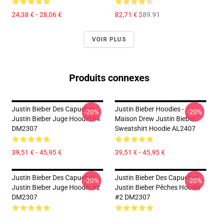
24,38 € - 28,06 €
82,71 €
$89.91
VOIR PLUS
Produits connexes
Justin Bieber Des Capuches...
Justin Bieber Hoodies -
-20%
-20%
Justin Bieber Juge Hoodie #4
Maison Drew Justin Bieber
DM2307
Sweatshirt Hoodie AL2407
39,51 € - 45,95 €
39,51 € - 45,95 €
Justin Bieber Des Capuches...
Justin Bieber Des Capuches...
-20%
-20%
Justin Bieber Juge Hoodie #2
Justin Bieber Pêches Hoodie
DM2307
#2 DM2307