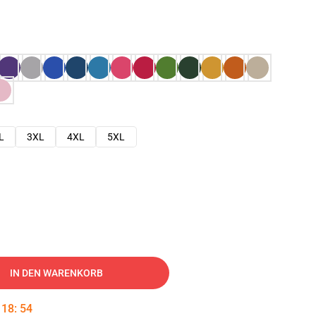
L
3XL
4XL
5XL
IN DEN WARENKORB
:
18
:
53