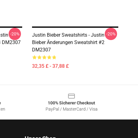
-20%
-20%
stin
Justin Bieber Sweatshirts - Justin
#3 DM2307
Bieber Änderungen Sweatshirt #2
DM2307
32,35 £ - 37,88 £
e
100% Sicherer Checkout
ten
PayPal / MasterCard / Visa