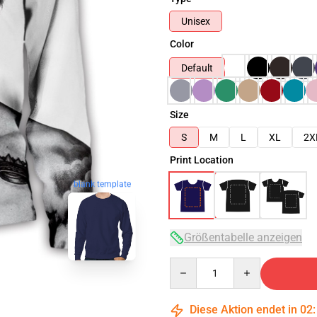
Unisex
Color
Default
Size
S
M
L
XL
2X
Print Location
blank template
Größentabelle anzeigen
Quantity
Diese Aktion endet in
02