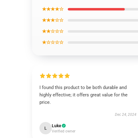
★★★★☆
★★★☆☆
★★☆☆☆
★☆☆☆☆
I found this product to be both durable and
highly effective; it offers great value for the
price.
Dec 24, 2024
Luke
L
Verified owner