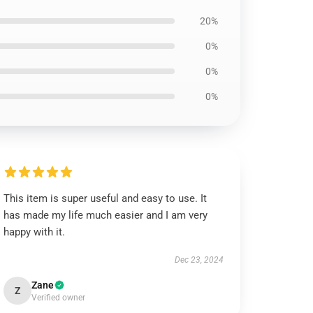
20%
0%
0%
0%
This item is super useful and easy to use. It
has made my life much easier and I am very
happy with it.
Dec 23, 2024
Zane
Z
Verified owner