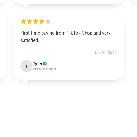
First time buying from TikTok Shop and very
satisfied.
Dec 20, 2024
Tyler
T
Verified owner