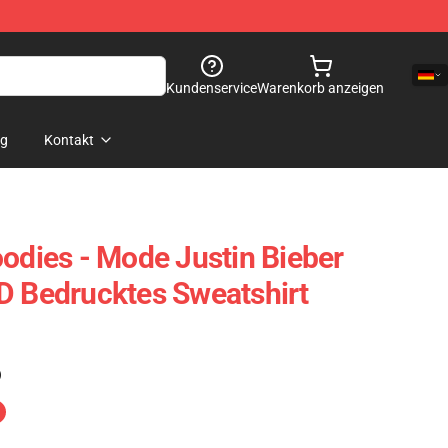
Kundenservice
Warenkorb anzeigen
og
Kontakt
oodies - Mode Justin Bieber
D Bedrucktes Sweatshirt
)