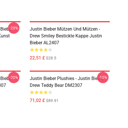
-20%
 Bieber
Justin Bieber Mützen Und Mützen -
Kunst
Drew Smiley Bestickte Kappe Justin
Bieber AL2407
22,51 £
$28.5
-20%
-10%
 Bieber
Justin Bieber Plushies - Justin Bieber
307
Drew Teddy Bear DM2307
71,02 £
$89.91