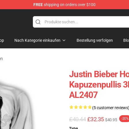
FREE
shipping on orders over $100
e Shop
op
Nach Kategorie einkaufen
Bestellung verfolgen
Bl
en
Justin Bieber H
Kapuzenpullis 3
AL2407
(5 customer reviews
£40.44
£32.35
-20%
$40.95
Type