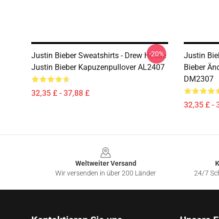
-20%
Justin Bieber Sweatshirts - Drew House
Justin Bie
Justin Bieber Kapuzenpullover AL2407
Bieber Än
DM2307
32,35 £ - 37,88 £
32,35 £ - 
Footer
Weltweiter Versand
K
Wir versenden in über 200 Länder
24/7 Sch