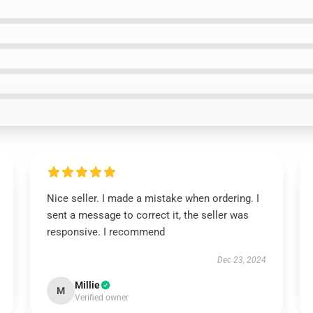
Nice seller. I made a mistake when ordering. I
sent a message to correct it, the seller was
responsive. I recommend
Dec 23, 2024
Millie
M
Verified owner