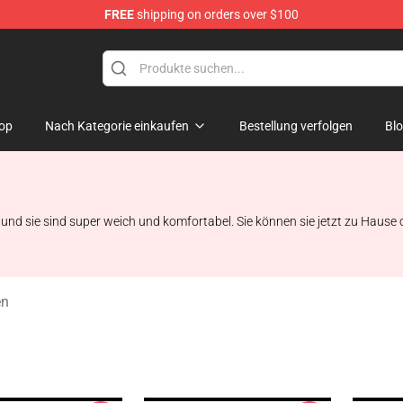
FREE
shipping on orders over $100
e Shop
op
Nach Kategorie einkaufen
Bestellung verfolgen
Bl
e und sie sind super weich und komfortabel. Sie können sie jetzt zu Hause
en