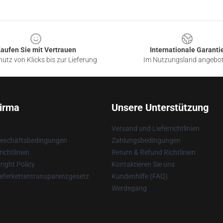
aufen Sie mit Vertrauen
Internationale Garanti
utz von Klicks bis zur Lieferung
Im Nutzungsland angebo
irma
Unsere Unterstützung
Versand und Lieferrichtlinien
Geschäftsbedingungen
Zahlungsbedingungen
ichtlinien
Return & Refund Richtlinien
ight Policy
Kontaktieren Sie uns
eferkettentransparenzgesetz
Kundenhilfe (FAQ)
Werdegang