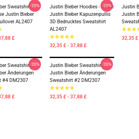
-20%
-20%
ber Sweatshirts -
Justin Bieber Hoodies - Mode
Justin B
e Justin Bieber
Justin Bieber Kapuzenpullis
Justin 
ullover AL2407
3D Bedrucktes Sweatshirt
Sweats
AL2407
37,88 £
32,35 £ 
32,35 £ - 37,88 £
-20%
-20%
ber Sweatshirts -
Justin Bieber Sweatshirts -
eber Änderungen
Justin Bieber Änderungen
rt #4 DM2307
Sweatshirt #2 DM2307
37,88 £
32,35 £ - 37,88 £