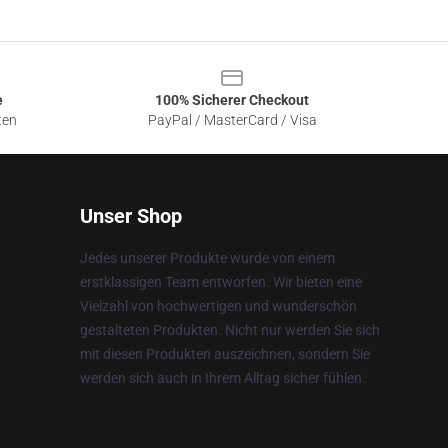
e
100% Sicherer Checkout
ten
PayPal / MasterCard / Visa
Unser Shop
Jedes unserer Produkte wurde von einem
erstklassigen Team entworfen. Wir bieten eine
Vielzahl von hochwertigen und wunderschön
gestalteten Produkten. Nicht nur werden Sie sich
mit diesen Produkten auszeichnen, sondern Sie
werden sich auch in Ihrem Alltag sicher fühlen.