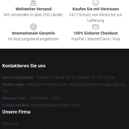
Weltweiter Versand
Kaufen Sie mit Vertrauen
Wir versenden in über 200 Länder
24/7 Schutz von Klicks bis zur
Lieferung
Internationale Garantie
100% Sicherer Checkout
Im Nutzungsland angeboten
PayPal / MasterCard / Visa
Kontaktieren Sie uns
Unser Hauptbüro
: 7Austin: 1145 W 5th St, Austin, TX 78703, US
Unser Lager
: Gebäude 9 Andong City Hualong Brücke Yongjiangyuan,
CN
Geruch
: 9AM – 5PM (Mon – Fri)
E-Mail senden
: contact@justin-bieber.store
Unsere Firma
Über uns