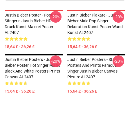
Justin Bieber Poster - Populäre
Justin Bieber Plakate - Justin
-20%
-20%
Sängerin Justin Bieber HD-
Bieber Male Pop Singer
Druck Kunst Malerei Poster
Dekoration Kunst Poster Wand
AL2407
Kunst AL2407
15,64 £ - 36,26 £
15,64 £ - 36,26 £
Justin Bieber Posters - Justin
Justin Bieber Posters - Star
-20%
-20%
Bieber Poster Hot Singer Music
Posters And Prints Famous
Black And White Posters Prints
Singer Justin Bieber Canvas
Canvas AL2407
Picture AL2407
15,64 £ - 36,26 £
15,64 £ - 36,26 £