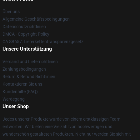
Über uns
Allgemeine Geschäftsbedingungen
Datenschutzrichtlinien
DMCA - Copyright Policy
CA SB657: Lieferkettentransparenzgesetz
Unsere Unterstützung
Versand und Lieferrichtlinien
Zahlungsbedingungen
Return & Refund Richtlinien
Kontaktieren Sie uns
Kundenhilfe (FAQ)
Werdegang
Unser Shop
Jedes unserer Produkte wurde von einem erstklassigen Team
entworfen. Wir bieten eine Vielzahl von hochwertigen und
wunderschön gestalteten Produkten. Nicht nur werden Sie sich mit