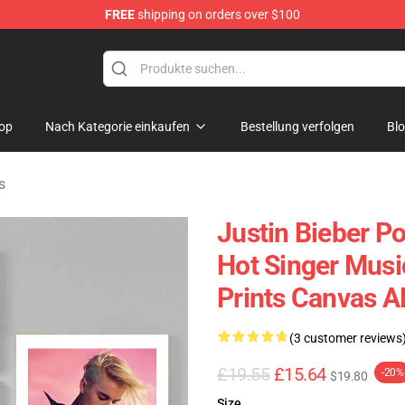
FREE
shipping on orders over $100
e Shop
op
Nach Kategorie einkaufen
Bestellung verfolgen
Bl
s
Justin Bieber Po
Hot Singer Musi
Prints Canvas 
(3 customer reviews
£19.55
£15.64
-20%
$19.80
Size