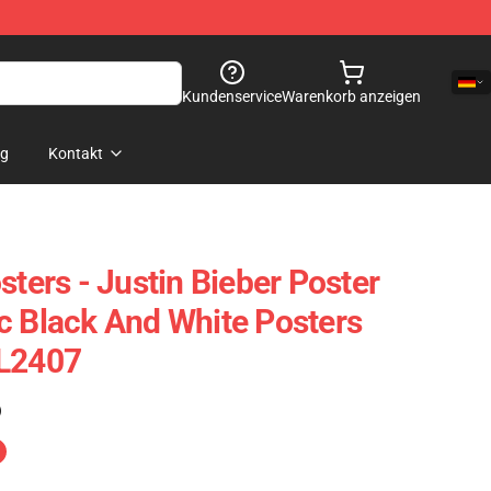
Kundenservice
Warenkorb anzeigen
og
Kontakt
sters - Justin Bieber Poster
c Black And White Posters
AL2407
)