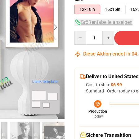
12x18in
16x16in
16x
Größentabelle anzeigen
Quantity
Diese Aktion endet in
04
Deliver to United States
blank template
Cost to ship:
$6.99
Standard - Order today to g
Production
Today
Sichere Transaktion