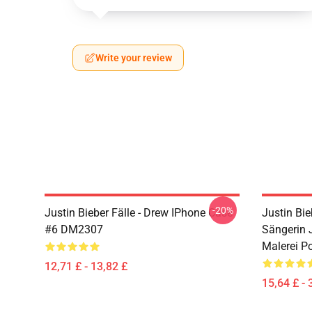
Write your review
-20%
Justin Bieber Fälle - Drew IPhone Case
Justin Bie
#6 DM2307
Sängerin 
Malerei P
12,71 £ - 13,82 £
15,64 £ - 