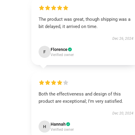
The product was great, though shipping was a
bit delayed, it arrived on time.
Dec 26, 2024
Florence
F
Verified owner
Both the effectiveness and design of this
product are exceptional; I’m very satisfied.
Dec 20, 2024
Hannah
H
Verified owner