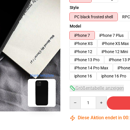
Style
PC black frosted shell
RPC 
Model
iPhone 7
iPhone 7 Plus
iPhone XS
iPhone XS Max
iPhone 12
iPhone 12 Mini
iPhone 13 Pro
iPhone 13 
iPhone 14 Pro Max
iPhone
blank template
iphone 16
iphone 16 Pro
Größentabelle anzeigen
Quantity
Diese Aktion endet in
00