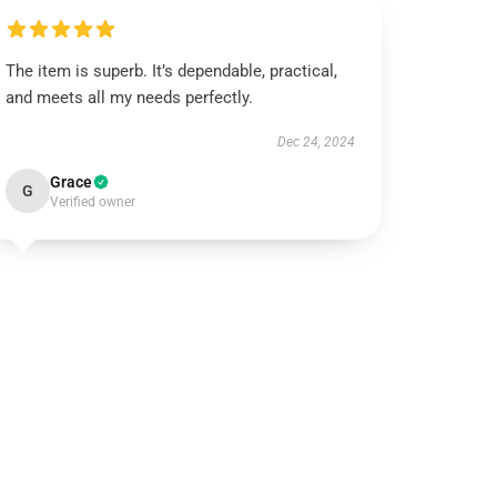
The item is superb. It’s dependable, practical,
and meets all my needs perfectly.
Dec 24, 2024
Grace
G
Verified owner