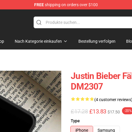
FREE
shipping on orders over $100
e Shop
op
Nach Kategorie einkaufen
Bestellung verfolgen
Bl
Justin Bieber Fä
DM2307
(4 customer reviews
£17.28
£13.83
-20%
$17.50
Type
iPhone
Samsung