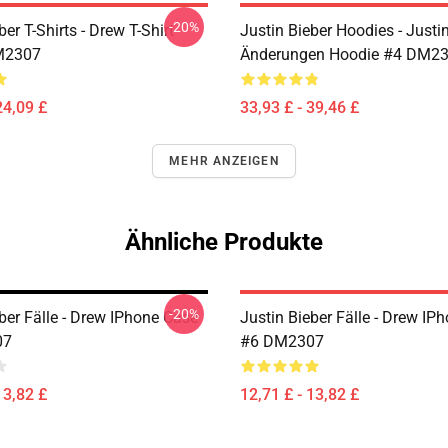
-20%
ber T-Shirts - Drew T-Shirt
Justin Bieber Hoodies - Justi
M2307
Änderungen Hoodie #4 DM2
24,09 £
33,93 £ - 39,46 £
MEHR ANZEIGEN
Ähnliche Produkte
-20%
ber Fälle - Drew IPhone Case
Justin Bieber Fälle - Drew IP
07
#6 DM2307
13,82 £
12,71 £ - 13,82 £