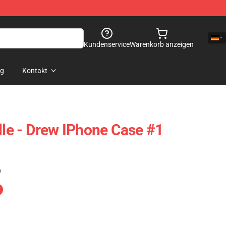
Kundenservice
Warenkorb anzeigen
og
Kontakt
lle - Drew IPhone Case #1
)