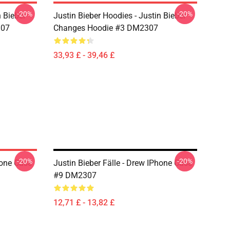
-20%
-20%
n Bieber
Justin Bieber Hoodies - Justin Bieber
307
Changes Hoodie #3 DM2307
33,93 £ - 39,46 £
-20%
-20%
hone Case
Justin Bieber Fälle - Drew IPhone Case
#9 DM2307
12,71 £ - 13,82 £