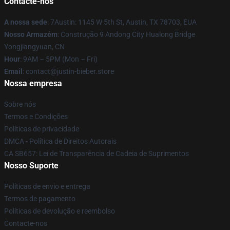
Contacte-nos
A nossa sede
: 7Austin: 1145 W 5th St, Austin, TX 78703, EUA
Nosso Armazém
: Construção 9 Andong City Hualong Bridge
Yongjiangyuan, CN
Hour
: 9AM – 5PM (Mon – Fri)
Email
: contact@justin-bieber.store
Nossa empresa
Sobre nós
Termos e Condições
Políticas de privacidade
DMCA - Política de Direitos Autorais
CA SB657: Lei de Transparência de Cadeia de Suprimentos
Nosso Suporte
Políticas de envio e entrega
Termos de pagamento
Políticas de devolução e reembolso
Contacte-nos