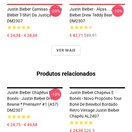
Justin Bieber Camisas - Justin
Justin Bieber - Alças... Justin
-20%
-10%
Bieber T-Shirt Da Justiça #5
Bieber Drew Teddy Bear
DM2307
DM2307
€ 24,38 - € 28,06
€ 82,71
$89.91
VER MAIS
Produtos relacionados
Justin Bieber Chapéus E
Justin Bieber Chapéus E
-10%
Bonés - Justin Bieber Drew
Bonés - Novo Propósito Tour
Beanie * Premium* #1 (A57)
Boné De Beisebol Bordado
DM2307
Retro Vintage Justin Bieber
Chapéu AL2407
€ 24,75 - € 49,68
€ 24,38
$26.5