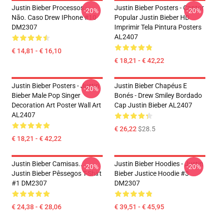
Justin Bieber Processos -
Justin Bieber Posters - Cantor
-20%
-20%
Não. Caso Drew IPhone #10
Popular Justin Bieber HD
DM2307
Imprimir Tela Pintura Posters
AL2407
€ 14,81 - € 16,10
€ 18,21 - € 42,22
Justin Bieber Posters - Justin
Justin Bieber Chapéus E
-20%
Bieber Male Pop Singer
Bonés - Drew Smiley Bordado
Decoration Art Poster Wall Art
Cap Justin Bieber AL2407
AL2407
€ 26,22
$28.5
€ 18,21 - € 42,22
Justin Bieber Camisas...
Justin Bieber Hoodies - Justin
-20%
-20%
Justin Bieber Pêssegos T-Shirt
Bieber Justice Hoodie #3
#1 DM2307
DM2307
€ 24,38 - € 28,06
€ 39,51 - € 45,95