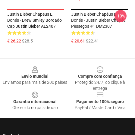
Justin Bieber Chapéus E
Justin Bieber Chapéus E
-10%
Bonés - Drew Smiley Bordado
Bonés - Justin Bieber Chapéu
Cap Justin Bieber AL2407
Pêssegos #1 DM2307
€ 26,22
$28.5
€ 20,61
$22.41
Footer
Envio mundial
Compre com confiança
Enviamos para mais de 200 países
Protegido 24/7, do clique à
entrega
Garantia internacional
Pagamento 100% seguro
Oferecido no país de uso
PayPal / MasterCard / Visa