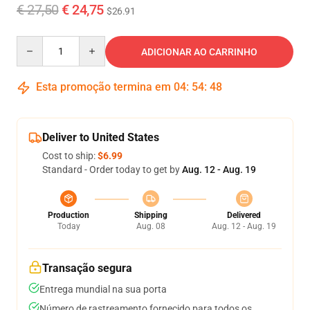
€ 27,50
€ 24,75
$26.91
Quantity
ADICIONAR AO CARRINHO
Esta promoção termina em
04
:
54
:
48
Deliver to United States
Cost to ship:
$6.99
Standard - Order today to get by
Aug. 12 - Aug. 19
Production
Shipping
Delivered
Today
Aug. 08
Aug. 12 - Aug. 19
Transação segura
Entrega mundial na sua porta
Número de rastreamento fornecido para todos os