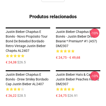
Produtos relacionados
Justin Bieber Chapéus E
Justin Bieber Chapéus E
-10%
Bonés - Novo Propósito Tour
Bonés - Justin Bieber Drew
Boné De Beisebol Bordado
Beanie * Premium* #1 (A57)
Retro Vintage Justin Bieber
DM2307
Chapéu AL2407
€ 24,75 - € 49,68
€ 24,38
$26.5
Justin Bieber Chapéus E
Justin Bieber Hats & Caps -
-10%
Bonés - Drew Smiley Bordado
Justin Bieber Peaches Hat #2
Cap Justin Bieber AL2407
DM2307
€ 26,22
$28.5
€ 24,75
$26.91