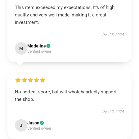
This item exceeded my expectations. It’s of high
quality and very well-made, making it a great
investment.
Dec 23, 2024
Madeline
M
Verified owner
No perfect score, but will wholeheartedly support
the shop.
Dec 22, 2024
Jason
J
Verified owner