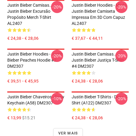
Justin Bieber Camisas...
Justin Bieber Hoodies - Moda
-20%
-20%
Justin Bieber Excursão
Justin Bieber Camiseta
Propósito Merch T-Shirt
Impressa Em 3D Com Capuz
AL2407
AL2407
€ 24,38 - € 28,06
€ 37,67 - € 44,11
Justin Bieber Hoodies - Justin
Justin Bieber Camisas...
-20%
-20%
Bieber Peaches Hoodie #2
Justin Bieber Justiça T-Shirt
DM2307
#4 DM2307
€ 39,51 - € 45,95
€ 24,38 - € 28,06
Justin Bieber Chaveiros - Drew
Justin Bieber T-Shirts - Drew T-
-10%
-20%
Keychain (A58) DM2307
Shirt (A122) DM2307
€ 13,99
$15.21
€ 24,38 - € 28,06
VER MAIS