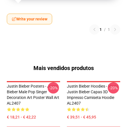
Write your review
1
/
1
Mais vendidos produtos
Justin Bieber Posters - Justin
Justin Bieber Hoodies - Moda
-20%
-20%
Bieber Male Pop Singer
Justin Bieber Capas 3D
Decoration Art Poster Wall Art
Impresso Camiseta Hoodie
AL2407
AL2407
€ 18,21 - € 42,22
€ 39,51 - € 45,95