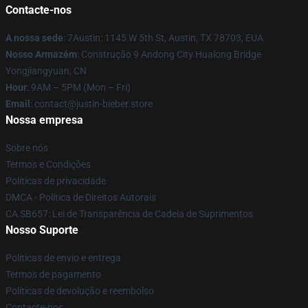
Contacte-nos
A nossa sede
: 7Austin: 1145 W 5th St, Austin, TX 78703, EUA
Nosso Armazém
: Construção 9 Andong City Hualong Bridge
Yongjiangyuan, CN
Hour
: 9AM – 5PM (Mon – Fri)
Email
: contact@justin-bieber.store
Nossa empresa
Sobre nós
Termos e Condições
Políticas de privacidade
DMCA - Política de Direitos Autorais
CA SB657: Lei de Transparência de Cadeia de Suprimentos
Nosso Suporte
Políticas de envio e entrega
Termos de pagamento
Políticas de devolução e reembolso
Contacte-nos