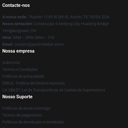
Contacte-nos
A nossa sede
: 7Austin: 1145 W 5th St, Austin, TX 78703, EUA
Nosso Armazém
: Construção 9 Andong City Hualong Bridge
Yongjiangyuan, CN
Hour
: 9AM – 5PM (Mon – Fri)
Email
: contact@justin-bieber.store
Nossa empresa
Sobre nós
Termos e Condições
Políticas de privacidade
DMCA - Política de Direitos Autorais
CA SB657: Lei de Transparência de Cadeia de Suprimentos
Nosso Suporte
Políticas de envio e entrega
Termos de pagamento
Políticas de devolução e reembolso